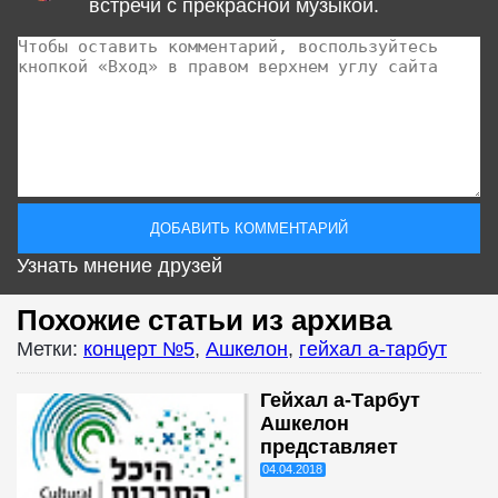
встречи с прекрасной музыкой.
Узнать мнение друзей
Похожие статьи из архива
Метки:
концерт №5
,
Ашкелон
,
гейхал а-тарбут
Гейхал а-Тарбут
Ашкелон
представляет
04.04.2018