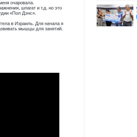
 меня очаровала.
ажнения, шпагат и т.д. но это
удии «Пол Дэнс».
етела в Израиль. Для начала я
азвивать мышцы для занятий.