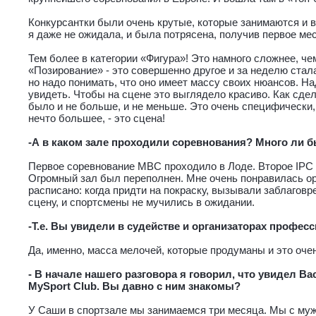
Конкурсантки были очень крутые, которые занимаются и в
я даже не ожидала, и была потрясена, получив первое мес
Тем более в категории «Фигура»! Это намного сложнее, че
«Позирование» - это совершенно другое и за неделю стал
но надо понимать, что оно имеет массу своих нюансов. Н
увидеть. Чтобы на сцене это выглядело красиво. Как сде
было и не больше, и не меньше. Это очень специфически, 
нечто большее, - это сцена!
-А в каком зале проходили соревнования? Много ли 
Первое соревнование MBC проходило в Лоде. Второе IPC 
Огромный зал был переполнен. Мне очень понравилась ор
расписано: когда придти на покраску, вызывали заблаговр
сцену, и спортсмены не мучились в ожидании.
-Т.е. Вы увидели в судействе и организаторах профес
Да, именно, масса мелочей, которые продуманы и это очен
- В начале нашего разговора я говорил, что увидел Ва
MySport Club. Вы давно с ним знакомы?
У Саши в спортзале мы занимаемся три месяца. Мы с муже