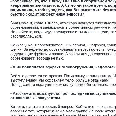
-Вот сейчас, то, что я вижу, Вы явно в спортивном тон
непрерывно занимаетесь. А было ли такое время, когд
занимались, чтобы увидеть, как Вы выглядите без с
быстро сходит эффект накаченности?
Был момент, когда я знала, что скоро начнутся тяжелые тр
соревнованиям, я занималась в более мягком режиме и, 
Но, поймите, когда идут тренировки и ты идёшь к цели, то 
расслабляешься.
Сейчас у меня соревновательный период, - нагрузки, суш
щечки. За неделю до соревнований я перестаю есть помид
содержащие фрукты и овощи. А за три дня до соревновани
соревнований вообще не пью.
- А не появляется эффект головокружения, недомога
Всё это делается осторожно. Потихоньку, с лимончиком. И
выступлением, мы сохраняем тело, больше отдыхаем.
Перед самым выступлением мы кушаем обязательно, чт
- Расскажите, пожалуйста про последнее выступление
отношение к конкурентам.
Вот это, кстати интересный вопрос. Всё-таки я не рассмат
особенно тех, которые были в моей группе и в моей катег
крупнейшего соревнования в Европе. И вошла там в «Топ-