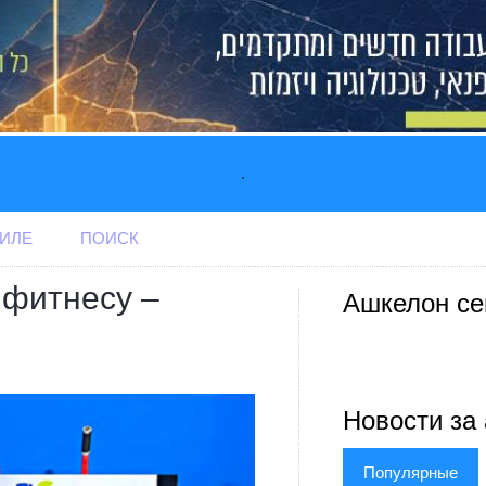
.
АИЛЕ
ПОИСК
 фитнесу –
Ашкелон се
Новости за 
Популярные