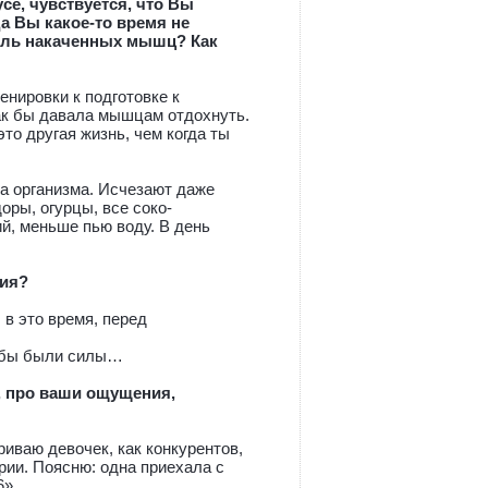
усе, чувствуется, что Вы
а Вы какое-то время не
толь накаченных мышц? Как
енировки к подготовке к
как бы давала мышцам отдохнуть.
это другая жизнь, чем когда ты
ка организма. Исчезают даже
оры, огурцы, все соко-
й, меньше пью воду. В день
ния?
 в это время, перед
обы были силы…
, про ваши ощущения,
риваю девочек, как конкурентов,
ории. Поясню: одна приехала с
6».