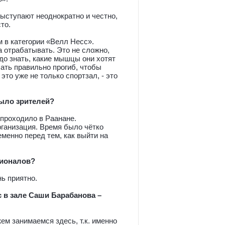
ыступают неоднократно и честно,
то.
м в категории «Велл Несс».
а отрабатывать. Это не сложно,
адо знать, какие мышцы они хотят
лать правильно прогиб, чтобы
это уже не только спортзал, - это
было зрителей?
проходило в Раанане.
ганизация. Время было чётко
еменно перед тем, как выйти на
сионалов?
ь приятно.
с в зале Саши Барабанова –
м занимаемся здесь, т.к. именно