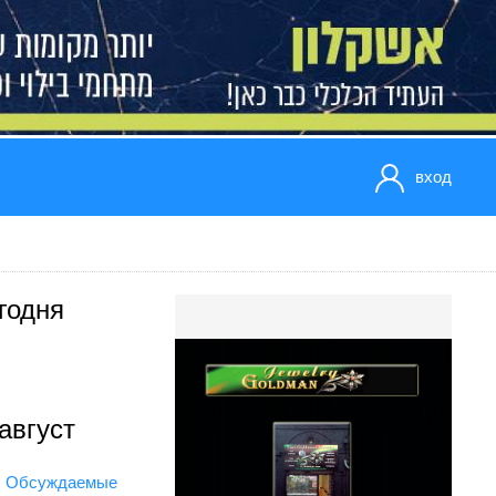
вход
годня
август
Обсуждаемые