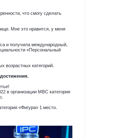
еренности, что смогу сделать
ище. Мне это нравится, у меня
еса и получила международный,
пециальности «Персональный
х возрастных категорий.
 достижения.
етье!
2022 в организации MBС категория
о.
атегория «Фигура» 1 место.