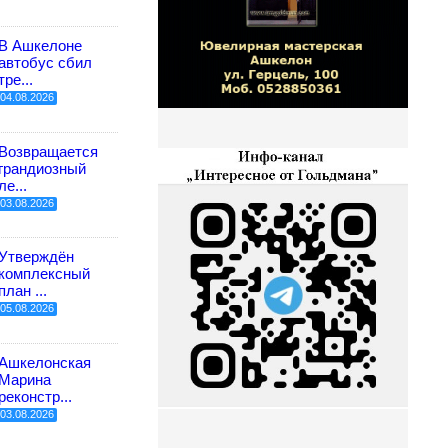
В Ашкелоне
автобус сбил
тре...
04.08.2026
Возвращается
грандиозный
ле...
03.08.2026
Утверждён
комплексный
план ...
05.08.2026
Ашкелонская
Марина
реконстр...
03.08.2026