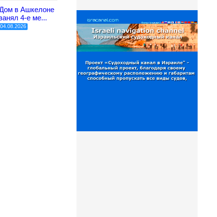
Дом в Ашкелоне
занял 4-е ме...
04.08.2026