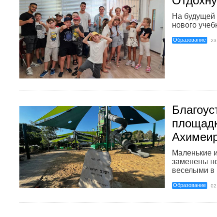
Отдохну
На будущей 
нового учебн
Образование
23
Благоус
площадк
Ахимеи
Маленькие и
заменены н
веселыми в .
Образование
02