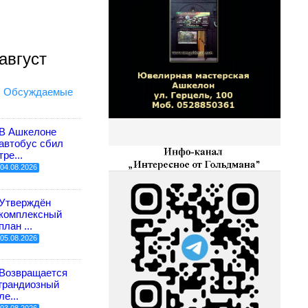
август
Обсуждаемые
В Ашкелоне
автобус сбил
тре...
04.08.2026
Утверждён
комплексный
план ...
05.08.2026
Возвращается
грандиозный
ле...