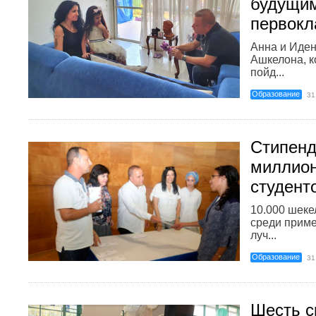
будущи
первокл
Анна и Иден
Ашкелона, к
пойд...
Образование
31
Стипенд
миллион
студент
10.000 шеке
среди приме
луч...
Образование
31
Шесть с