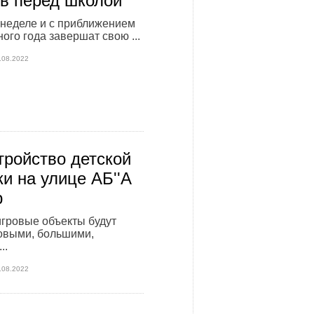
в перед школой
неделе и с приближением
ого года завершат свою ...
.08.2022
тройство детской
и на улице АБ''А
р
гровые объекты будут
овыми, большими,
..
.08.2022