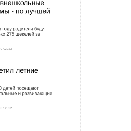
 внешкольные
мы - по лучшей
м году родители будут
ько 275 шекелей за
.07.2022
етил летние
0 детей посещают
тальные и развивающие
.07.2022