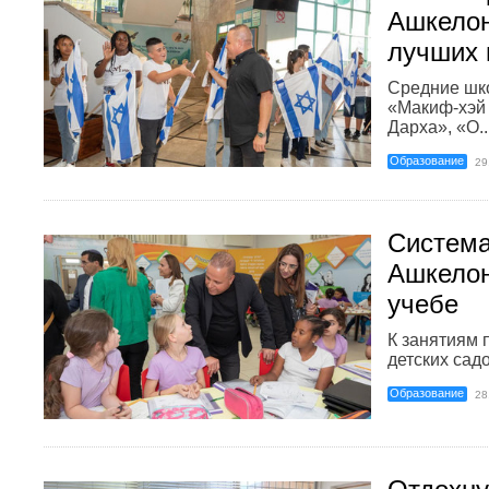
Ашкелон
лучших 
Средние шк
«Макиф-хэй
Дарха», «О..
Образование
29
Система
Ашкелон
учебе
К занятиям 
детских садо
Образование
28