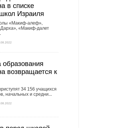
а в списке
школ Израиля
олы «Макиф-алеф»,
 Дарха», «Макиф-далет
.
.08.2022
 образования
а возвращается к
приступят 34 156 учащихся
в, начальных и средни...
.08.2022