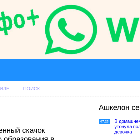
.
АИЛЕ
ПОИСК
Ашкелон се
В домашне
07:23
утонула по
енный скачок
девочка
о образования в