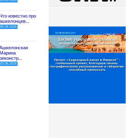
03.08.2026
Что известно про
ашкелонцев...
06.08.2026
Ашкелонская
Марина
реконстр...
03.08.2026