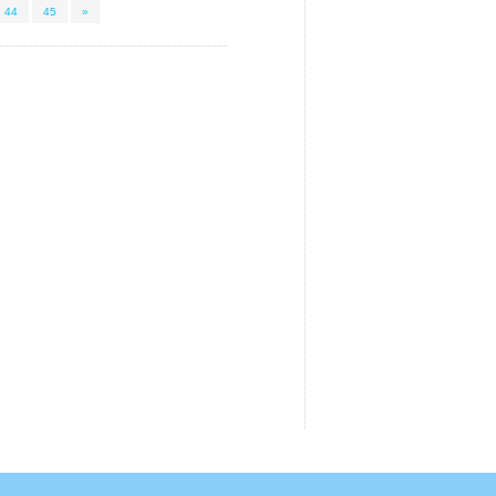
44
45
»