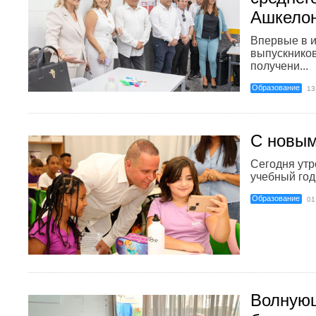
Ашкело
Впервые в и
выпускников
получени...
Образование
13
С новым
Сегодня утр
учебный год 
Образование
01
Волнующ