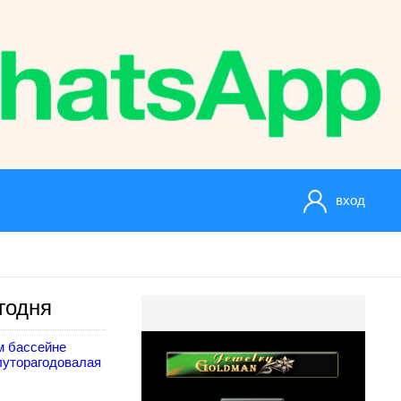
вход
годня
м бассейне
луторагодовалая