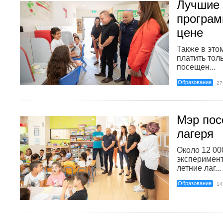
Лучшие
програм
цене
Также в это
платить тол
посещен...
Образование
27
Мэр пос
лагеря
Около 12 00
эксперимен
летние лаг...
Образование
14