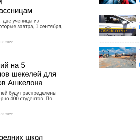
м
ассницам
, две ученицы из
оторые завтра, 1 сентября,
.08.2022
ий на 5
ов шекелей для
ов Ашкелона
лей будут распределены
рно 400 студентов. По
.08.2022
редних школ