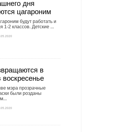
ашнего дня
ются цагароним
гароним будут работать и
 1-2 классов. Детские ...
.05.2020
звращаются в
в воскресенье
иве мэра прозрачные
аски были розданы
...
.05.2020