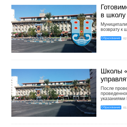
Готовим
в школу
Муниципалит
возврату к 
Образование
02
Школы 
управля
После прове
проведенног
указаниями 
Образование
01