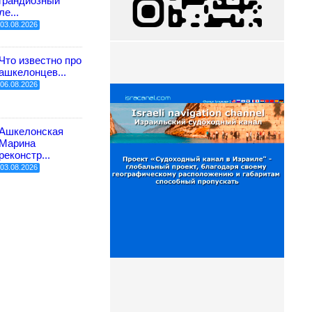
грандиозный
ле...
03.08.2026
Что известно про
ашкелонцев...
06.08.2026
Ашкелонская
Марина
реконстр...
03.08.2026