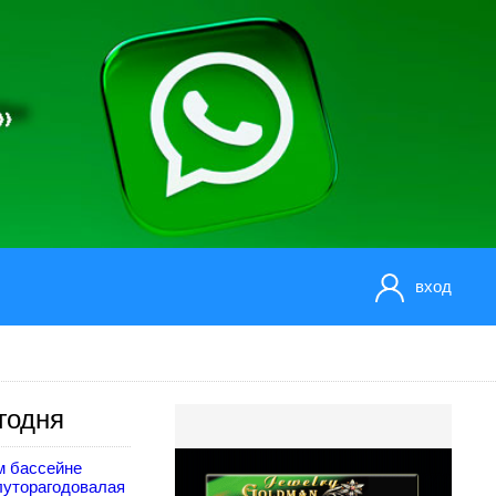
вход
годня
м бассейне
луторагодовалая