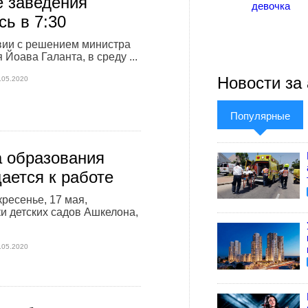
 заведения
девочка
сь в 7:30
вии с решением министра
Йоава Галанта, в среду ...
Новости за 
.05.2020
Популярные
 образования
ается к работе
кресенье, 17 мая,
и детских садов Ашкелона,
.05.2020