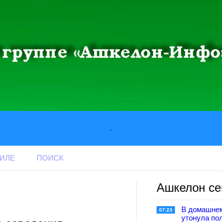
.
АИЛЕ
ПОИСК
Ашкелон се
В домашне
07:23
утонула по