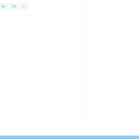
44
45
»