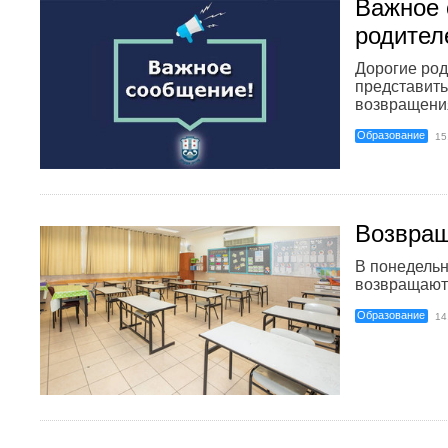
Важное 
родител
Дорогие род
представить
возвращения 
Образование
15
Возвращ
В понедель
возвращаютс
Образование
14