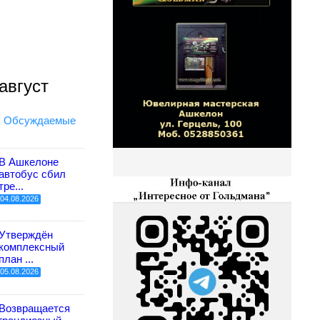
август
Обсуждаемые
В Ашкелоне
автобус сбил
тре...
04.08.2026
Утверждён
комплексный
план ...
05.08.2026
Возвращается