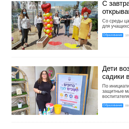
С завтр
открыва
Со среды ца
для учащихся
Образование
10
Дети во
садики 
По инициат
защитные м
воспитателям
Образование
09