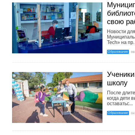
Муници
библиот
свою ра
Новости для
Муниципаль
Tech» на пр. 
Образование
08
Ученики
школу
После длите
когда дети 
оставатьс...
Образование
04