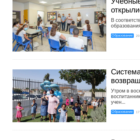
Учебные
открыли
В соответст
образования 
Образование
20
Система
возвращ
Утром в вос
воспитанник
учен...
Образование
17