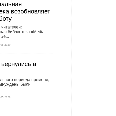
пальная
ека возобновляет
боту
 читателей:
ная библиотека «Media
Бе...
.05.2020
 вернулись в
льного периода времени,
вынуждены были
.05.2020