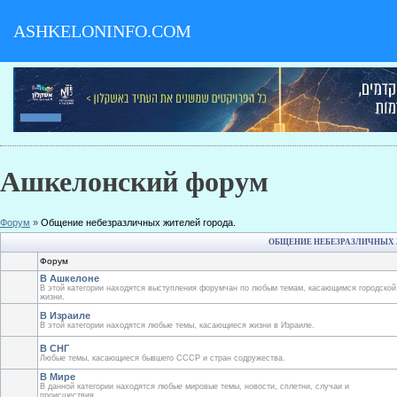
ASHKELONINFO.COM
Ашкелонский форум
Форум
»
Общение небезразличных жителей города.
ОБЩЕНИЕ НЕБЕЗРАЗЛИЧНЫХ 
Форум
В Ашкелоне
В этой категории находятся выступления форумчан по любым темам, касающимся городской
жизни.
В Израиле
В этой категории находятся любые темы, касающиеся жизни в Израиле.
В СНГ
Любые темы, касающиеся бывшего СССР и стран содружества.
В Мире
В данной категории находятся любые мировые темы, новости, сплетни, случаи и
происшествия.