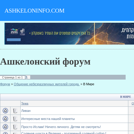
ASHKELONINFO.COM
Ашкелонский форум
1
Страница
1
из
1
Форум
»
Общение небезразличных жителей города.
»
В Мире
В МИРЕ
Тема
О
Ливан
Интересные места нашей планеты
Просто Ислам! Ничего личного. Детям не смотреть!
Соляная шахта в Величке - подземный соляной собор.[