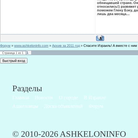
обнищавшей стране. Они
относились!) развяжет 
поможем Глену Бэку, да
лишь два месяца…
Форум
»
www.ashkeloninfo.com
»
Архив за 2011 год
»
Спасите Израиль! А вместе с ним
1
Страница
1
из
1
Разделы
Главная
Новости
О городе
В Израиле
Ашкелонцы
Доска объявлений
Форум
© 2010-2026 ASHKELONINFO