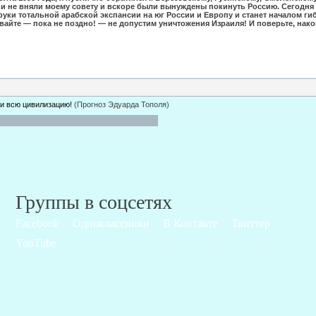
 не вняли моему совету и вскоре были вынуждены покинуть Россию. Сегодня я 
руки тотальной арабской экспансии на юг России и Европу и станет началом г
вайте — пока не поздно! — не допустим уничтожения Израиля! И поверьте, након
 и всю цивилизацию!
(Прогноз Эдуарда Тополя)
Группы в соцсетях
Facebook
Одноклассники
В Контакте
Твиттер
YouTube