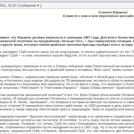
2011, 15:32 | Сообщение #
1
Спасите Израиль!
А вместе с ним и всю европейско-россий
явил, что Израиль должен вернуться к границам 1967 года. Для всего более-ме
канской политики на проарабские, больше того — про-хамасовские позиции. По
вдоль моря, которую любая арабская танковая бригада пройдет всего за пару 
му президент США полетел сразу после инаугурации, то ничего удивительного тут нет
зидент США! — в пояс поклонился королю Абдулле. А тот в ответ вручил ему свою выс
до шокирующего заявления в гостях у Обамы побывали глава Палестинской автономии
з телехроники, весьма весело, а арабский принц в интервью “Фокс ньюз” прямо назва
шениях Обамы с израильским премьер-министром, чей визит в Белый дом и выступлен
 и Нетаньяху еще неделю обсуждали на ТВ американские эксперты в области мимики 
ой ненависти к Беньямину Бен-Ционовичу. Но если иметь в виду, что переворот в Еги
 лозунгами “Убей еврея! “и “Уничтожим Израиль! “, Барак Обама именует “арабской 
этим разворотом американской политики? А вот что. Внял Обама объяснениям Нетаньях
ессмены 29 оваций выступлению Нетаньяху в американском Конгрессе или не устроили
оворил В. И. Ленин, “архиважно”, что впервые в истории исламские экстремисты и ха
на их стороне! И немедленно приступили к действиям: за 1000 долларов в день палес
ничников и таким образом обеспечивая прессу видеорядом “зверств израильской воен
видеоряд поможет “братьям-мусульманам”-хамасовцам и их иранским и саудовским с
ериканские эксперты уже посчитали. В сентябре, то есть сразу после летних канику
им странам. Понимая, что теперь США не станут блокировать антиизраильские резол
ях, отвоеванных Израилем после нападения на него в 1967 году. Ну а после принятия
зраиль, защищенный США, и Израиль, брошенный США, это, как говорится, две больши