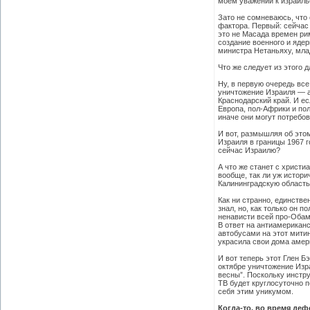
моем уважении к израил
Зато не сомневаюсь, что 
фактора. Первый: сейчас
это не Масада времен ри
создание военного и ядер
министра Нетаньяху, мла
Что же следует из этого 
Ну, в первую очередь все
уничтожение Израиля — а
Краснодарский край. И ес
Европа, пол-Африки и пол
иначе они могут потребо
И вот, размышляя об это
Израиля в границы 1967 
сейчас Израилю?
А что же станет с христ
вообще, так ли уж истор
Калининградскую область
Как ни странно, единстве
знал, но, как только он 
ненависти всей про-Обам
В ответ на антиамериканс
автобусами на этот митин
украсила свои дома амери
И вот теперь этот Глен Б
октябре уничтожение Изр
весны”. Поскольку инстр
ТВ будет круглосуточно п
себя этим уникумом.
Когда-то, во время де