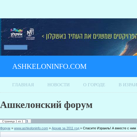
ASHKELONINFO.COM
ГЛАВНАЯ
НОВОСТИ
О ГОРОДЕ
В ИЗРА
Ашкелонский форум
1
Страница
1
из
1
Форум
»
www.ashkeloninfo.com
»
Архив за 2011 год
»
Спасите Израиль! А вместе с ним