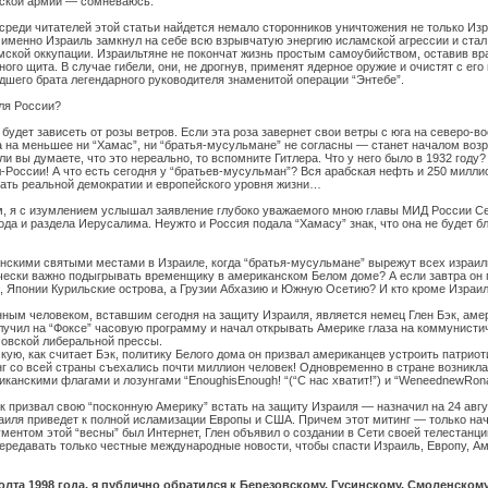
ьской армии — сомневаюсь.
среди читателей этой статьи найдется немало сторонников уничтожения не только Израил
 именно Израиль замкнул на себе всю взрывчатую энергию исламской агрессии и стал,
мской оккупации. Израильтяне не покончат жизнь простым самоубийством, оставив вра
ного щита. В случае гибели, они, не дрогнув, применят ядерное оружие и очистят с е
дшего брата легендарного руководителя знаменитой операции “Энтебе”.
для России?
 будет зависеть от розы ветров. Если эта роза завернет свои ветры с юга на северо-во
 на меньшее ни “Хамас”, ни “братья-мусульмане” не согласны — станет началом возро
ли вы думаете, что это нереально, то вспомните Гитлера. Что у него было в 1932 году
-России! А что есть сегодня у “братьев-мусульман”? Вся арабская нефть и 250 милли
вать реальной демократии и европейского уровня жизни…
м, я с изумлением услышал заявление глубоко уважаемого мною главы МИД России Се
года и раздела Иерусалима. Неужто и Россия подала “Хамасу” знак, что она не буде
ианскими святыми местами в Израиле, когда “братья-мусульмане” вырежут всех изра
ически важно подыгрывать временщику в американском Белом доме? А если завтра он 
, Японии Курильские острова, а Грузии Абхазию и Южную Осетию? И кто кроме Израи
нным человеком, вставшим сегодня на защиту Израиля, является немец Глен Бэк, амер
получил на “Фоксе” часовую программу и начал открывать Америке глаза на коммунисти
овской либеральной прессы.
кую, как считает Бэк, политику Белого дома он призвал американцев устроить патрио
г со всей страны съехались почти миллион человек! Одновременно в стране возникла T
канскими флагами и лозунгами “EnoughisEnough! “(“C нас хватит!”) и “WeneednewRona
эк призвал свою “посконную Америку” встать на защиту Израиля — назначил на 24 август
аиля приведет к полной исламизации Европы и США. Причем этот митинг — только нач
ументом этой “весны” был Интернет, Глен объявил о создании в Сети своей телестанц
ередавать только честные международные новости, чтобы спасти Израиль, Европу, Аме
фолта 1998 года, я публично обратился к Березовскому, Гусинскому, Смоленско