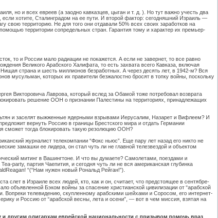
я, но и всех евреев (а заодно кавказцев, цыган и т. д. ). Но тут важно учесть два
 если хотите, Сталинградом на ее пути. И второй фактор: сегодняшний Израиль —
гу свою территорию. Не для того они отдавали 50% всех своих заработков на
го помощью территории сопредельных стран. Гарантия тому и характер их премьер-
сток, то и России мало радиации не покажется. А если не завернет, то все равно
ждения Великого Арабского Халифата, то есть захвата всего Кавказа, включая
? Нищая страна и шесть миллионов безработных. А через десять лет, в 1942-м? Вся
онов мусульман, которых их правители безжалостно бросят в топку войны, поскольку
ргея Викторовича Лаврова, который вслед за Обамой тоже потребовал возврата
т блокировать решение ООН о признании Палестины на территориях, принадлежащих
ильтян и заселят выжженные ядерными взрывами Иерусалим, Назарет и Вифлеем? И
предложит вернуть Россию в границы Брестского мира и отдать Германии
ля сможет тогда блокировать такую резолюцию ООН?
иканский журналист телекомпании “Фокс ньюс”. Еще пару лет назад его никто не
ческие замашки ее лидера, он стал чуть ли не главной телезвездой и объектом
тический митинг в Вашингтоне. И что вы думаете? Самолетами, поездами и
ea-party, партия Чаепития, и сегодня чуть ли не вся американская глубинка
ldReagan! “(“Нам нужен новый Рональд Рейган!”).
а слет в Израиле всех людей, кто, как и он, считает, что предстоящее в сентябре-
ало объявленной Бэком войны за спасение христианской цивилизации от “арабской
ии. Вопреки телевидению, скупленному арабскими шейхами и Соросом, его интернет-
рику и Россию от “арабской весны, лета и осени”, — вот в чем миссия, взятая на
му и другим олигархам еврейской национальности с призывом помочь враз