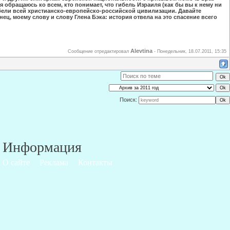
обращаюсь ко всем, кто понимает, что гибель Израиля (как бы вы к нему ни
ибели всей христианско-европейско-российской цивилизации. Давайте
ец, моему слову и слову Глена Бэка: история отвела на это спасение всего
Alevtina
Сообщение отредактировал
-
Понедельник, 18.07.2011, 15:35
Поиск:
Информация
О сайте
Реклама
Контакты