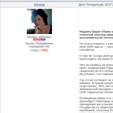
Alevtina
Дата: Понедельник, 18.07.
Недавно Барак Обама за
открытый переход амери
Генерал-лейтенант
восьмимильной полосы 
Группа: Проверенные
Но если вспомнить, к ко
Сообщений:
542
июня 2009 года он — пре
случайным.
Статус:
Offline
К тому же за пару дней 
происходило, как видно и
Чего не скажешь об отно
пресс-конференцию Обамы
свидетельство его глубок
мусульман” с их главными
Так что же последует за 
неважно. Устроили конгр
существенно. Зато, как г
американский президент 
себя” израильских погра
В ближайшее время этот 
произойдет? Некоторые ам
принадлежит мусульманск
государства на территори
неизбежной, поскольку И