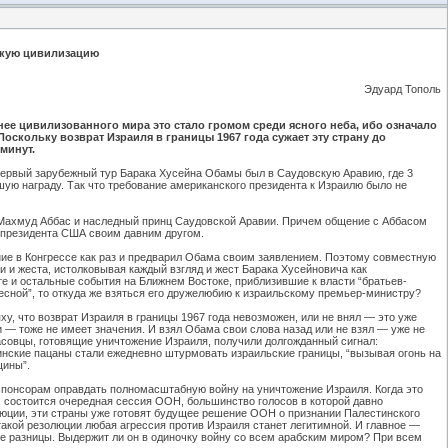
скую цивилизацию
Эдуард Тополь
нее цивилизованного мира это стало громом среди ясного неба, ибо означало
скольку возврат Израиля в границы 1967 года сужает эту страну до
минут.
. Первый зарубежный тур Барака Хусейна Обамы был в Саудовскую Аравию, где 3
шую награду. Так что требование американского президента к Израилю было не
 Махмуд Аббас и наследный принц Саудовской Аравии. Причем общение с Аббасом
л президента США своим давним другом.
ие в Конгрессе как раз и предварил Обама своим заявлением. Поэтому совместную
и жеста, истолковывая каждый взгляд и жест Барака Хусейновича как
пте и остальные события на Ближнем Востоке, приблизившие к власти “братьев-
весной”, то откуда же взяться его дружелюбию к израильскому премьер-министру?
у, что возврат Израиля в границы 1967 года невозможен, или не внял — это уже
 — тоже не имеет значения. И взял Обама свои слова назад или не взял — уже не
масовцы, готовящие уничтожение Израиля, получили долгожданный сигнал:
тинские пацаны стали ежедневно штурмовать израильские границы, “вызывая огонь на
щины”.
понсорам оправдать полномасштабную войну на уничтожение Израиля. Когда это
л, состоится очередная сессия ООН, большинство голосов в которой давно
юции, эти страны уже готовят будущее решение ООН о признании Палестинского
 такой резолюции любая агрессия против Израиля станет легитимной. И главное —
е разницы. Выдержит ли он в одиночку войну со всем арабским миром? При всем