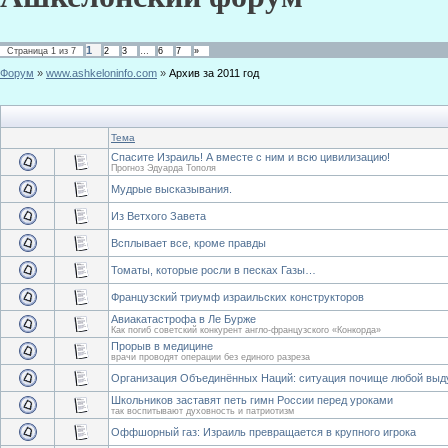
1
Страница
1
из
7
2
3
…
6
7
»
Форум
»
www.ashkeloninfo.com
»
Архив за 2011 год
Тема
Спасите Израиль! А вместе с ним и всю цивилизацию!
Прогноз Эдуарда Тополя
Мудрые высказывания.
Из Ветхого Завета
Всплывает все, кроме правды
Томаты, которые росли в песках Газы…
Французский триумф израильских конструкторов
Авиакатастрофа в Ле Бурже
Как погиб советский конкурент англо-французского «Конкорда»
Прорыв в медицине
врачи проводят операции без единого разреза
Организация Объединённых Наций: ситуация почище любой выд
Школьников заставят петь гимн России перед уроками
так воспитывают духовность и патриотизм
Оффшорный газ: Израиль превращается в крупного игрока