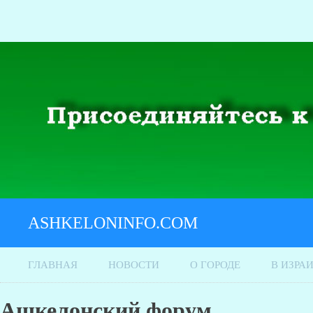
ASHKELONINFO.COM
ГЛАВНАЯ
НОВОСТИ
О ГОРОДЕ
В ИЗРА
Ашкелонский форум