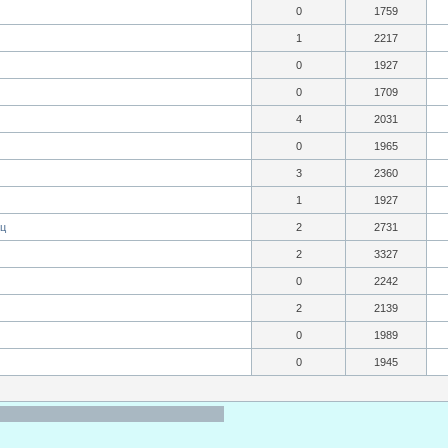
0
1759
1
2217
0
1927
0
1709
4
2031
0
1965
3
2360
1
1927
яц
2
2731
2
3327
0
2242
2
2139
0
1989
0
1945