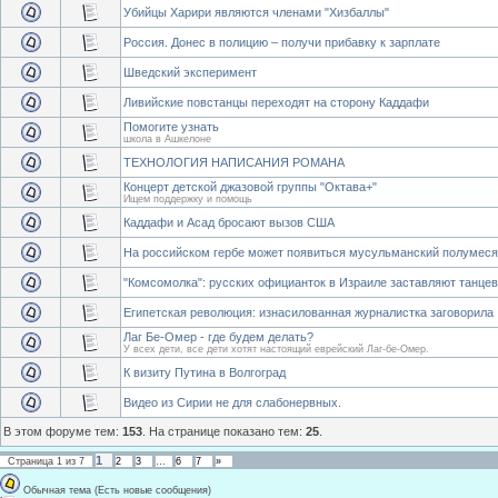
Убийцы Харири являются членами "Хизбаллы"
Россия. Донес в полицию – получи прибавку к зарплате
Шведский эксперимент
Ливийские повстанцы переходят на сторону Каддафи
Помогите узнать
школа в Ашкелоне
ТЕХНОЛОГИЯ НАПИСАНИЯ РОМАНА
Концерт детской джазовой группы "Октава+"
Ищем поддержку и помощь
Каддафи и Асад бросают вызов США
На российском гербе может появиться мусульманский полумес
"Комсомолка": русских официанток в Израиле заставляют танцев
Египетская революция: изнасилованная журналистка заговорила
Лаг Бе-Омер - где будем делать?
У всех дети, все дети хотят настоящий еврейский Лаг-бе-Омер.
К визиту Путина в Волгоград
Видео из Сирии не для слабонервных.
В этом форуме тем:
153
. На странице показано тем:
25
.
1
Страница
1
из
7
2
3
…
6
7
»
Обычная тема (Есть новые сообщения)