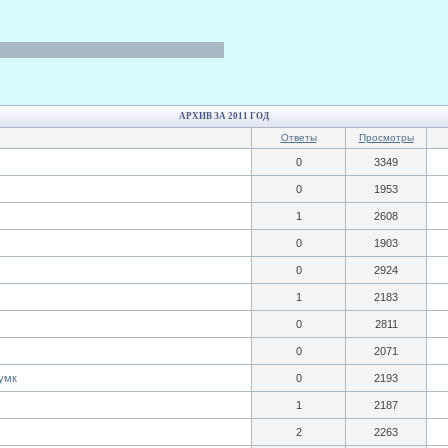
АРХИВ ЗА 2011 ГОД
Ответы
Просмотры
0
3349
0
1953
1
2608
0
1903
0
2924
1
2183
0
2811
0
2071
умк
0
2193
1
2187
2
2263