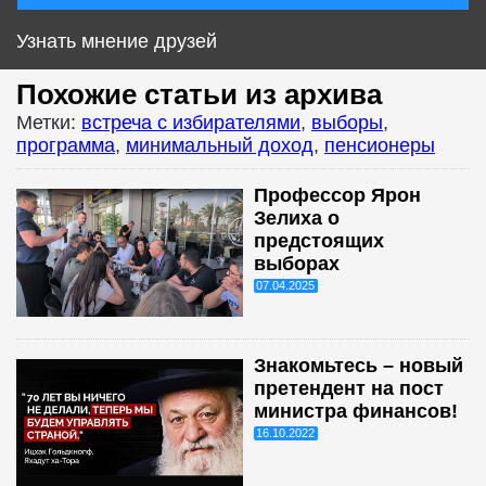
Узнать мнение друзей
Похожие статьи из архива
Метки:
встреча с избирателями
,
выборы
,
программа
,
минимальный доход
,
пенсионеры
Профессор Ярон
Зелиха о
предстоящих
выборах
07.04.2025
Знакомьтесь – новый
претендент на пост
министра финансов!
16.10.2022