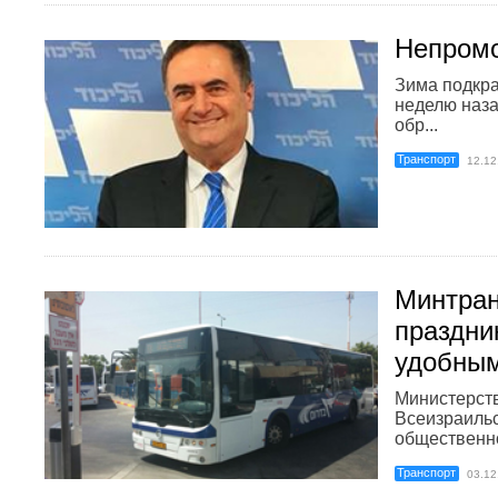
Непром
Зима подкра
неделю наза
обр...
Транспорт
12.12
Минтран
праздни
удобны
Министерств
Всеизраиль
общественно
Транспорт
03.12