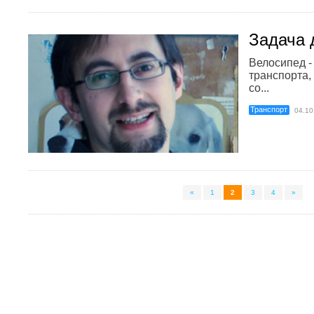
Задача 
Велосипед -
транспорта,
со...
Транспорт
04.10
«
1
2
3
4
»