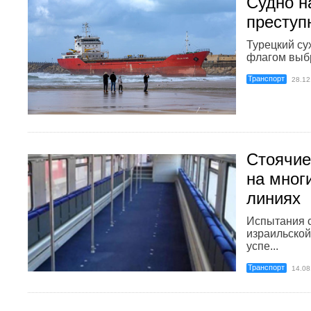
Судно н
преступ
Турецкий су
флагом выб
Транспорт
28.12
Стоячие
на мног
линиях
Испытания с
израильской
успе...
Транспорт
14.08