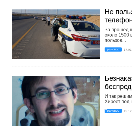
Не поль
телефон
За прошедш
около 1500 
пользов...
Транспорт
17.01
Безнака
беспред
И так решим
Хиреет под 
Транспорт
19.12