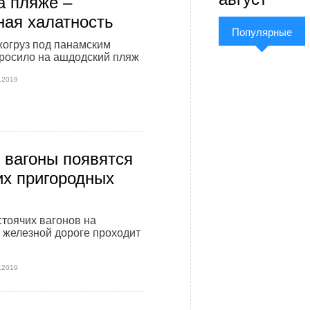
а пляже –
ная халатность
Популярные
хогруз под панамским
росило на ашдодский пляж
.2019
 вагоны появятся
их пригородных
тоячих вагонов на
 железной дороге проходит
.2019