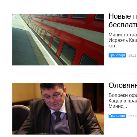
Новые п
бесплат
Министр тра
Исраэль Кац
кот...
Транспорт
18.11
Оловян
Вопреки оф
Кацев в прав
Минис...
Транспорт
22.10