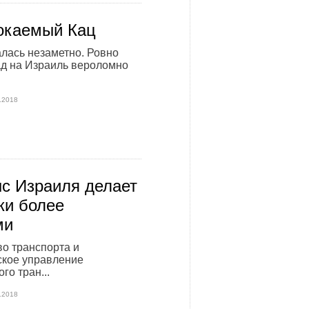
окаемый Кац
лась незаметно. Ровно
д на Израиль вероломно
.2018
с Израиля делает
ки более
ми
о транспорта и
ское управление
го тран...
.2018