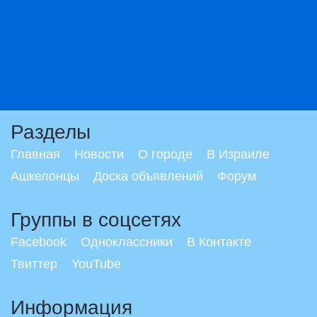
Разделы
Главная
Новости
О городе
В Израиле
Ашкелонцы
Доска объявлений
Форум
Группы в соцсетях
Facebook
Одноклассники
В Контакте
Твиттер
YouTube
Информация