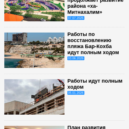
района «ха-
Митнахалим»
07.07.2026
Работы по
восстановлению
пляжа Бар-Кохба
идут полным ходом
03.06.2026
Работы идут полным
ходом
05.01.2026
План развития