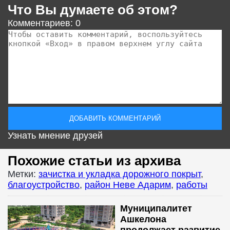
Что Вы думаете об этом?
Комментариев: 0
Узнать мнение друзей
Похожие статьи из архива
Метки:
зачистка и укладка дорожного покрыт
,
благоустройство
,
район Неве Адарим
,
работы
Муниципалитет
Ашкелона
продолжает развитие