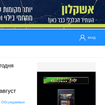
вход
годня
август
Обсуждаемые