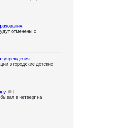
бразования
будут отменены с
ые учреждения
ции в городские детские
ону
1
бывал в четверг на