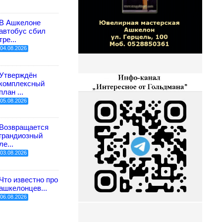
В Ашкелоне
автобус сбил
тре...
04.08.2026
Утверждён
комплексный
план ...
05.08.2026
Возвращается
грандиозный
ле...
03.08.2026
Что известно про
ашкелонцев...
06.08.2026