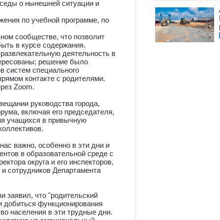
еседы о нынешней ситуации и
жения по учебной программе, по
ьном сообществе, что позволит
быть в курсе содержания.
-развлекательную деятельность в
тересованы; решение было
ов систем специального
прямом контакте с родителями.
ерез Zoom.
вещании руководства города,
рума, включая его председателя,
ия учащихся в привычную
коллективов.
ас важно, особенно в эти дни и
ентов в образовательной среде с
ектора округа и его инспекторов,
й и сотрудников Департамента
и заявил, что "родительский
 и добиться функционирования
о населения в эти трудные дни.