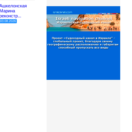
Ашкелонская
Марина
реконстр...
03.08.2026