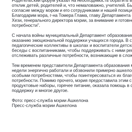
Родительский форум указал на необходимость обратить 
отклик детей, родителей и, что немаловажно, учителей. 
согласие между мэром и его сотрудниками и нашей позици
Благодарим мэра, г-на Томера Глама, главу Департамента
Хези, генерального директора мэрии, за внимание и готовн
потребности".
С начала войны муниципальный Департамент образовани
оказанию эмоциональной поддержки учащихся города. В с
педагогические коллективы в школах и воспитатели детс
беседы с воспитанниками, чтобы поддерживать с ними ре
отслеживать различные потребности, возникающие в сло
Тем временем представители Департамента образования 
недели энергично работали и обзвонили примерно ашкело
особыми потребностями, чтобы поинтересоваться их благ
потребности. Помимо прочего, мэрия предоставила этим с
продуктовые наборы, горячее питание, оказала помощь в 
поддержку и многое другое.
Фото: пресс-служба мэрии Ашкелона
Пресс-служба мэрии Ашкелона