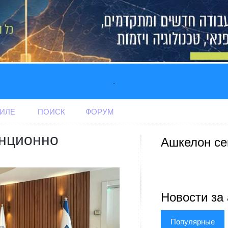
.
АИЛЕ
ПОИСК
ФОРУМ
анционно
Ашкелон се
Новости за 
Популярные