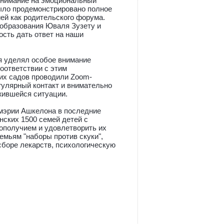
внимание на эмоциональный
Было продемонстрировано полное
ей как родительского форума.
 образования Юваля Зузету и
ость дать ответ на наши
я уделял особое внимание
оответствии с этим
ких садов проводили Zoom-
гулярный контакт и внимательно
жившейся ситуации.
мэрии Ашкелона в последние
нских 1500 семей детей с
ополучием и удовлетворить их
емьям "наборы против скуки",
сборе лекарств, психологическую