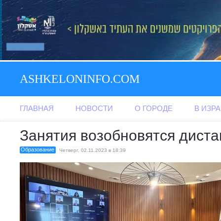
ASHKELONINFO.COM
ГЛАВНАЯ
НОВОСТИ
О ГОРОДЕ
В ИЗР
Занятия возобновятся дист
Образование
Четверг, 02.11.2023 в 18:39