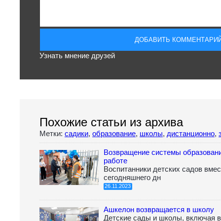
Узнать мнение друзей
Похожие статьи из архива
Метки:
садики
,
образование
,
школы
,
дистанционно
,
Возвращение системы образован
работе
Воспитанники детских садов вмес
сегодняшнего дн
26.11.2023
Ашкелон возвращается в школу
Детские сады и школы, включая 