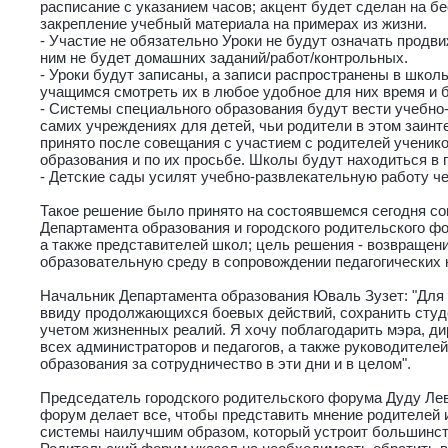
расписание с указанием часов; акцент будет сделан на б
закрепление учебный материала на примерах из жизни.
- Участие не обязательно Уроки не будут означать продви
ним не будет домашних заданий/работ/контрольных.
- Уроки будут записаны, а записи распространены в школ
учащимся смотреть их в любое удобное для них время и 
- Системы специального образования будут вести учебно
самих учреждениях для детей, чьи родители в этом заин
принято после совещания с участием с родителей ученик
образования и по их просьбе. Школы будут находиться в 
- Детские сады усилят учебно-развлекательную работу ч
Такое решение было принято на состоявшемся сегодня со
Департамента образования и городского родительского фо
а также представителей школ; цель решения - возвращен
образовательную среду в сопровождении педагогических 
Начальник Департамента образования Юваль Зузет: "Для н
ввиду продолжающихся боевых действий, сохранить студ
учетом жизненных реалий. Я хочу поблагодарить мэра, дир
всех администраторов и педагогов, а также руководителе
образования за сотрудничество в эти дни и в целом".
Председатель городского родительского форума Дуду Лев
форум делает все, чтобы представить мнение родителей
системы наилучшим образом, который устроит большинств