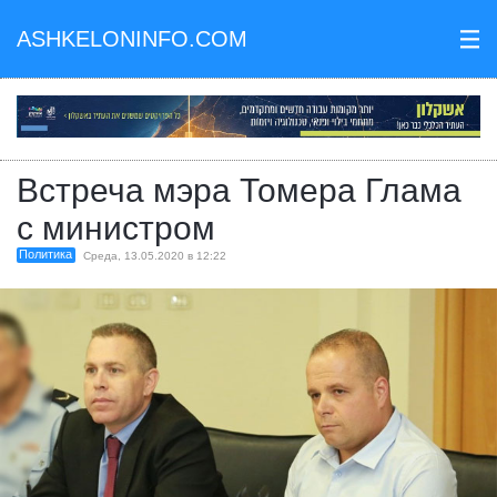
ASHKELONINFO.COM
III
Встреча мэра Томера Глама
с министром
Политика
Среда, 13.05.2020 в 12:22