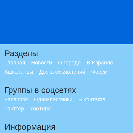
Разделы
Главная
Новости
О городе
В Израиле
Ашкелонцы
Доска объявлений
Форум
Группы в соцсетях
Facebook
Одноклассники
В Контакте
Твиттер
YouTube
Информация