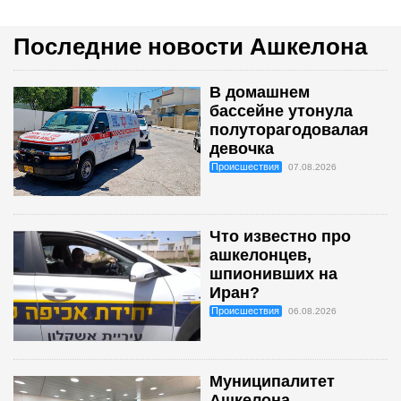
Последние новости Ашкелона
В домашнем
бассейне утонула
полуторагодовалая
девочка
Происшествия
07.08.2026
Что известно про
ашкелонцев,
шпионивших на
Иран?
Происшествия
06.08.2026
Муниципалитет
Ашкелона