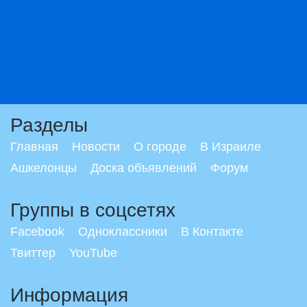
Разделы
Главная
Новости
О городе
В Израиле
Ашкелонцы
Доска объявлений
Форум
Группы в соцсетях
Facebook
Одноклассники
В Контакте
Твиттер
YouTube
Информация