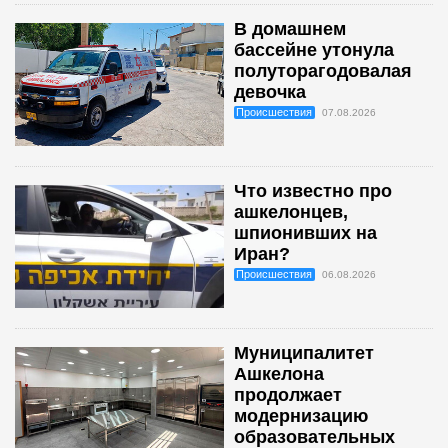
В домашнем
бассейне утонула
полуторагодовалая
девочка
Происшествия
07.08.2026
Что известно про
ашкелонцев,
шпионивших на
Иран?
Происшествия
06.08.2026
Муниципалитет
Ашкелона
продолжает
модернизацию
образовательных