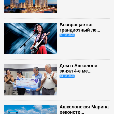
Возвращается
грандиозный ле...
03.08.2026
Дом в Ашкелоне
занял 4-е ме...
04.08.2026
Ашкелонская Марина
реконстр...