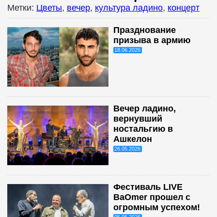
Метки:
Цветы
,
вечер
,
культура ладино
,
концерт
Празднование
призыва в армию
18.06.2026
Вечер ладино,
вернувший
ностальгию в
Ашкелон
26.05.2026
Фестиваль LIVE
BaOmer прошел с
огромным успехом!
05.05.2026