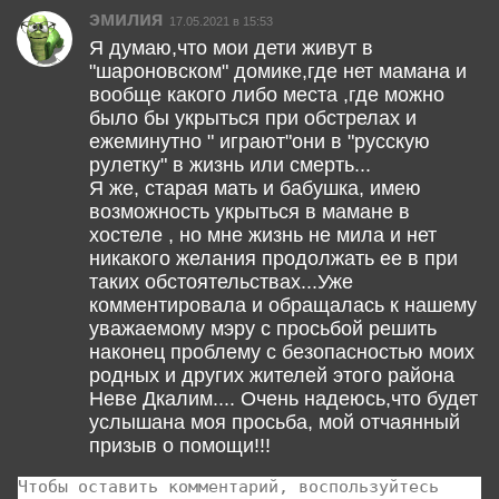
эмилия
17.05.2021 в 15:53
Я думаю,что мои дети живут в
"шароновском" домике,где нет мамана и
вообще какого либо места ,где можно
было бы укрыться при обстрелах и
ежеминутно " играют"они в "русскую
рулетку" в жизнь или смерть...
Я же, старая мать и бабушка, имею
возможность укрыться в мамане в
хостеле , но мне жизнь не мила и нет
никакого желания продолжать ее в при
таких обстоятельствах...Уже
комментировала и обращалась к нашему
уважаемому мэру с просьбой решить
наконец проблему с безопасностью моих
родных и других жителей этого района
Неве Дкалим.... Очень надеюсь,что будет
услышана моя просьба, мой отчаянный
призыв о помощи!!!