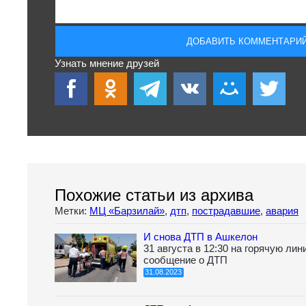
Узнать мнение друзей
Похожие статьи из архива
Метки:
МЦ «Барзилай»
,
дтп
,
пострадавшие
,
авария
И снова ДТП в Ашкелон
31 августа в 12:30 на горячую л
сообщение о ДТП
31.08.2023