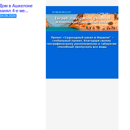
Дом в Ашкелоне
занял 4-е ме...
04.08.2026