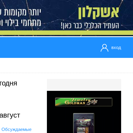
вход
годня
август
Обсуждаемые