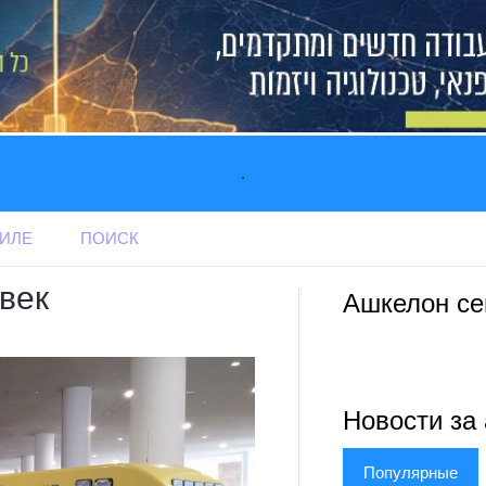
.
АИЛЕ
ПОИСК
век
Ашкелон се
Новости за 
Популярные