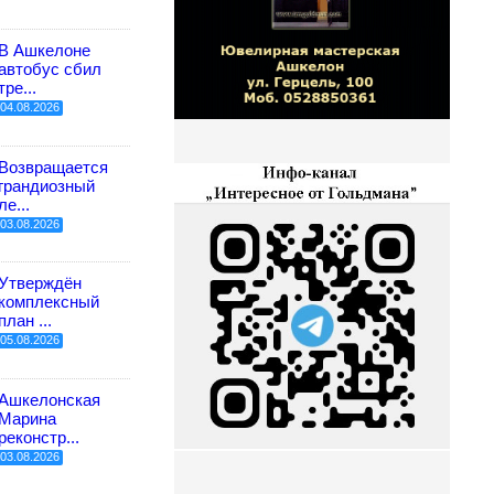
В Ашкелоне
автобус сбил
тре...
04.08.2026
Возвращается
грандиозный
ле...
03.08.2026
Утверждён
комплексный
план ...
05.08.2026
Ашкелонская
Марина
реконстр...
03.08.2026