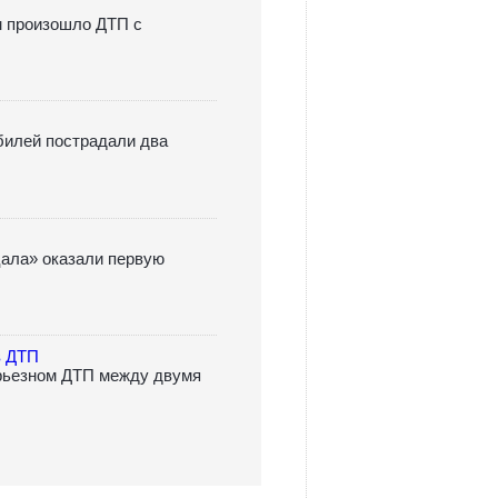
м произошло ДТП с
билей пострадали два
ала» оказали первую
в ДТП
ерьезном ДТП между двумя