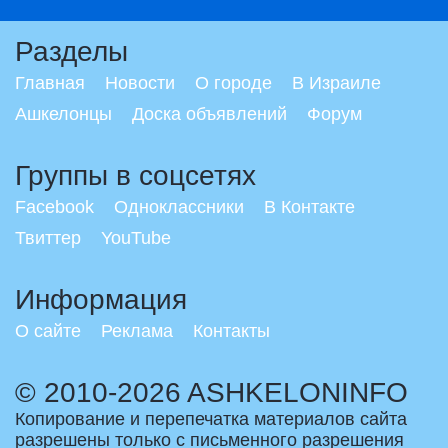
Разделы
Главная
Новости
О городе
В Израиле
Ашкелонцы
Доска объявлений
Форум
Группы в соцсетях
Facebook
Одноклассники
В Контакте
Твиттер
YouTube
Информация
О сайте
Реклама
Контакты
© 2010-2026 ASHKELONINFO
Копирование и перепечатка материалов сайта
разрешены только с письменного разрешения