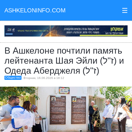
ASHKELONINFO.COM
III
В Ашкелоне почтили память
лейтенанта Шая Эйли (ז"ל) и
Одеда Аберджеля (ז"ל)
Общество
Вторник, 16.06.2026 в 18:12