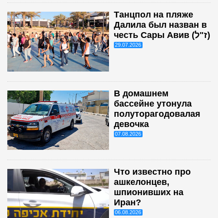
Танцпол на пляже
Далила был назван в
честь Сары Авив (ז"ל)
29.07.2026
В домашнем
бассейне утонула
полуторагодовалая
девочка
07.08.2026
Что известно про
ашкелонцев,
шпионивших на
Иран?
06.08.2026