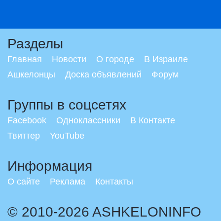
Разделы
Главная
Новости
О городе
В Израиле
Ашкелонцы
Доска объявлений
Форум
Группы в соцсетях
Facebook
Одноклассники
В Контакте
Твиттер
YouTube
Информация
О сайте
Реклама
Контакты
© 2010-2026 ASHKELONINFO