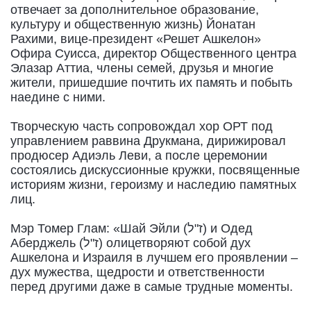
отвечает за дополнительное образование,
культуру и общественную жизнь) Йонатан
Рахими, вице-президент «Решет Ашкелон»
Офира Суисса, директор Общественного центра
Элазар Аттиа, члены семей, друзья и многие
жители, пришедшие почтить их память и побыть
наедине с ними.
Творческую часть сопровождал хор ОРТ под
управлением раввина Друкмана, дирижировал
продюсер Адиэль Леви, а после церемонии
состоялись дискуссионные кружки, посвященные
историям жизни, героизму и наследию памятных
лиц.
Мэр Томер Глам: «Шай Эйли (ז"ל) и Одед
Аберджель (ז"ל) олицетворяют собой дух
Ашкелона и Израиля в лучшем его проявлении –
дух мужества, щедрости и ответственности
перед другими даже в самые трудные моменты.