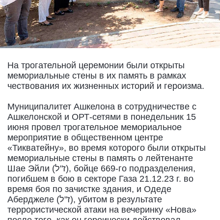
На трогательной церемонии были открыты
мемориальные стены в их память в рамках
чествования их жизненных историй и героизма.
Муниципалитет Ашкелона в сотрудничестве с
Ашкелонской и ОРТ-сетями в понедельник 15
июня провел трогательное мемориальное
мероприятие в общественном центре
«Тикватейну», во время которого были открыты
мемориальные стены в память о лейтенанте
Шае Эйли (ז"ל), бойце 669-го подразделения,
погибшем в бою в секторе Газа 21.12.23 г. во
время боя по зачистке здания, и Одеде
Аберджеле (ז"ל), убитом в результате
террористической атаки на вечеринку «Нова»
после того, как он героически действовал,