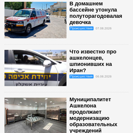
В домашнем
бассейне утонула
полуторагодовалая
девочка
Происшествия
07.08.2026
Что известно про
ашкелонцев,
шпионивших на
Иран?
Происшествия
06.08.2026
Муниципалитет
Ашкелона
продолжает
модернизацию
образовательных
учреждений