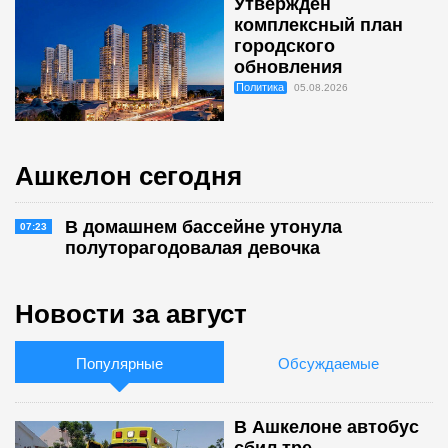
Утверждён
комплексный план
городского
обновления
Политика
05.08.2026
Ашкелон сегодня
В домашнем бассейне утонула
07:23
полуторагодовалая девочка
Новости за август
Популярные
Обсуждаемые
В Ашкелоне автобус
сбил тре...