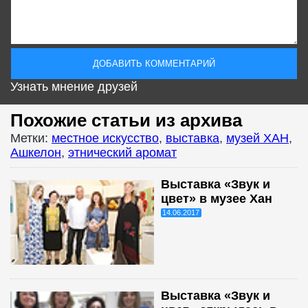
Узнать мнение друзей
Похожие статьи из архива
Метки:
местное искусство
,
выставка
,
музей ХАН
,
Ашкелон
,
этнический аромат
Выставка «Звук и
цвет» в музее Хан
14.06.2017
Выставка «Звук и