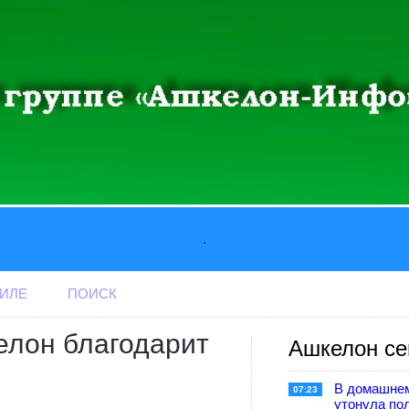
.
АИЛЕ
ПОИСК
елон благодарит
Ашкелон се
В домашне
07:23
утонула по