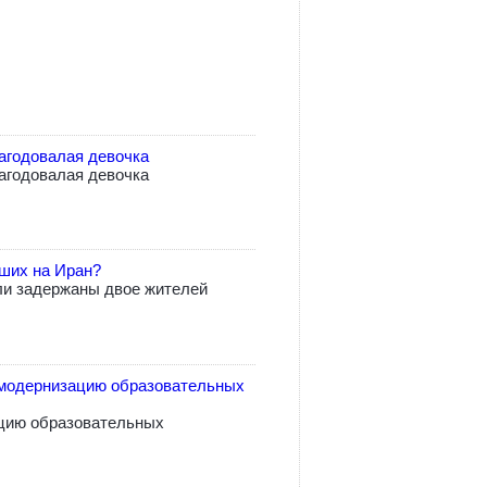
агодовалая девочка
агодовалая девочка
вших на Иран?
ли задержаны двое жителей
модернизацию образовательных
цию образовательных