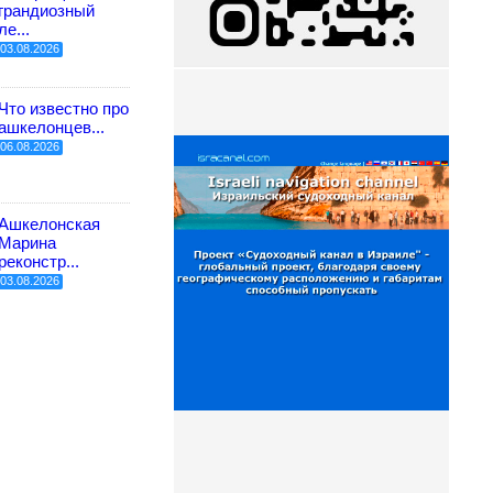
грандиозный
ле...
03.08.2026
Что известно про
ашкелонцев...
06.08.2026
Ашкелонская
Марина
реконстр...
03.08.2026