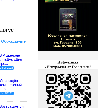
август
Обсуждаемые
В Ашкелоне
автобус сбил
тре...
04.08.2026
Утверждён
комплексный
план ...
05.08.2026
Возвращается