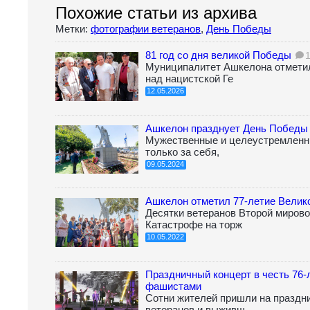
Похожие статьи из архива
Метки:
фотографии ветеранов
,
День Победы
81 год со дня великой Победы
Муниципалитет Ашкелона отмети
над нацистской Ге
12.05.2026
Ашкелон празднует День Победы 
Мужественные и целеустремленн
только за себя,
09.05.2024
Ашкелон отметил 77-летие Вели
Десятки ветеранов Второй миров
Катастрофе на торж
10.05.2022
Праздничный концерт в честь 76
фашистами
Сотни жителей пришли на праздн
ветеранов и выживш