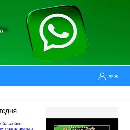
вход
годня
м бассейне
луторагодовалая