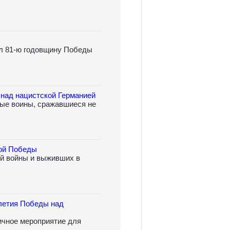
1
л 81-ю годовщину Победы
над нацистской Германией
ые воины, сражавшиеся не
кой Победы
ой войны и выживших в
-летия Победы над
ичное мероприятие для