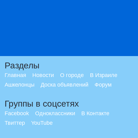
Разделы
Главная
Новости
О городе
В Израиле
Ашкелонцы
Доска объявлений
Форум
Группы в соцсетях
Facebook
Одноклассники
В Контакте
Твиттер
YouTube