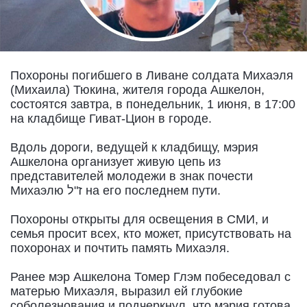
Похороны погибшего в Ливане солдата Михаэля
(Михаила) Тюкина, жителя города Ашкелон,
состоятся завтра, в понедельник, 1 июня, в 17:00
на кладбище Гиват-Цион в городе.
Вдоль дороги, ведущей к кладбищу, мэрия
Ашкелона организует живую цепь из
представителей молодежи в знак почести
Михаэлю ז"ל на его последнем пути.
Похороны открыты для освещения в СМИ, и
семья просит всех, кто может, присутствовать на
похоронах и почтить память Михаэля.
Ранее мэр Ашкелона Томер Глэм побеседовал с
матерью Михаэля, выразил ей глубокие
соболезнования и подчеркнул, что мэрия готова