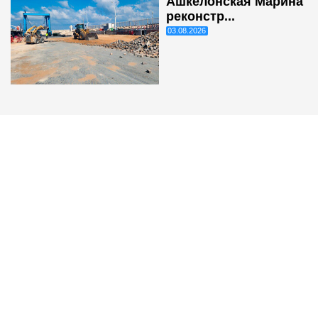
Ашкелонская Марина
реконстр...
03.08.2026