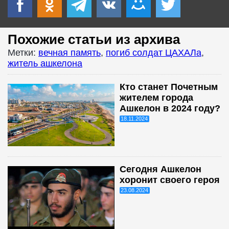
Похожие статьи из архива
Метки:
вечная память
,
погиб солдат ЦАХАЛа
,
житель ашкелона
Кто станет Почетным
жителем города
Ашкелон в 2024 году?
18.11.2024
Сегодня Ашкелон
хоронит своего героя
23.08.2024