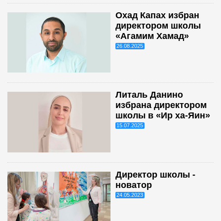
Охад Капах избран
директором школы
«Агамим Хамад»
26.08.2025
Литаль Данино
избрана директором
школы в «Ир ха-Яин»
15.07.2025
Директор школы -
новатор
24.05.2023