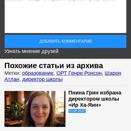
Узнать мнение друзей
Похожие статьи из архива
Метки:
образование
,
ОРТ Генри Ронсон
,
Шарон
Атлан
,
директор школы
Пнина Грин избрана
директором школы
«Ир Ха-Яин»
03.08.2026