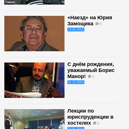
«Наезд» на Юрия
Замощика
8
14.06.2013
С днём рождения,
уважаемый Борис
Манор!
3
01.12.2014
Лекции по
юриспруденции в
хостелях
4
27.01.2014