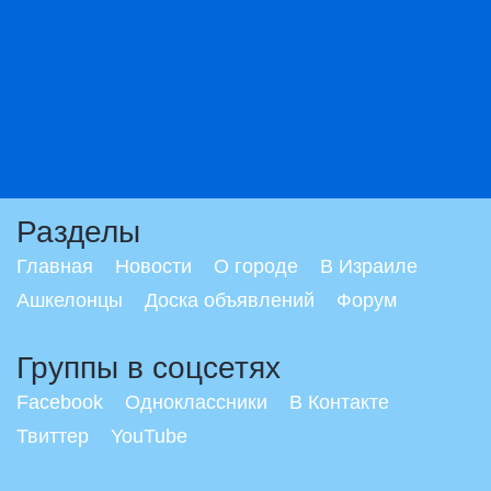
Разделы
Главная
Новости
О городе
В Израиле
Ашкелонцы
Доска объявлений
Форум
Группы в соцсетях
Facebook
Одноклассники
В Контакте
Твиттер
YouTube