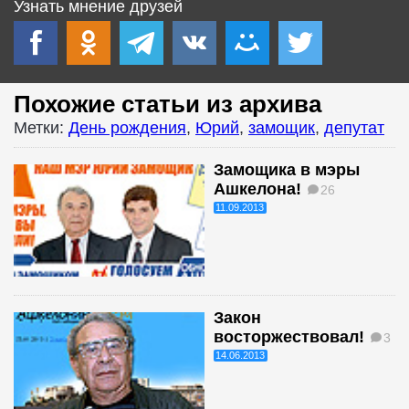
Узнать мнение друзей
Похожие статьи из архива
Метки:
День рождения
,
Юрий
,
замощик
,
депутат
Замощика в мэры
Ашкелона!
26
11.09.2013
Закон
восторжествовал!
3
14.06.2013