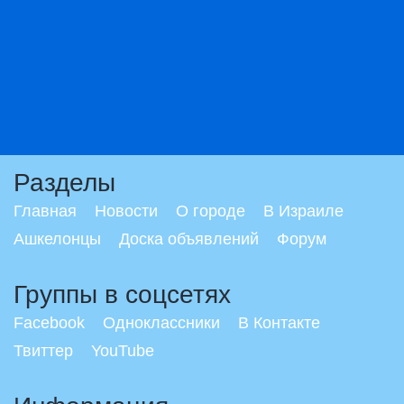
Разделы
Главная
Новости
О городе
В Израиле
Ашкелонцы
Доска объявлений
Форум
Группы в соцсетях
Facebook
Одноклассники
В Контакте
Твиттер
YouTube