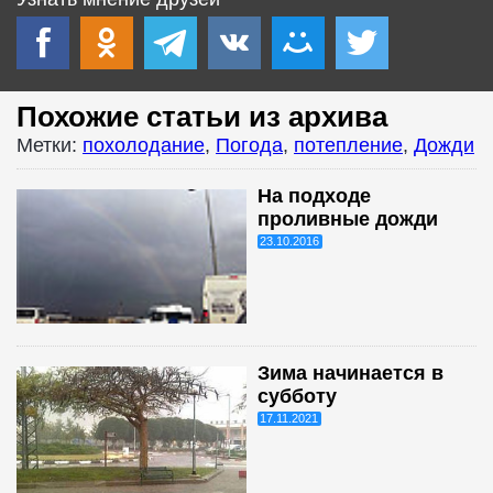
Похожие статьи из архива
Метки:
похолодание
,
Погода
,
потепление
,
Дожди
На подходе
проливные дожди
23.10.2016
Зима начинается в
субботу
17.11.2021