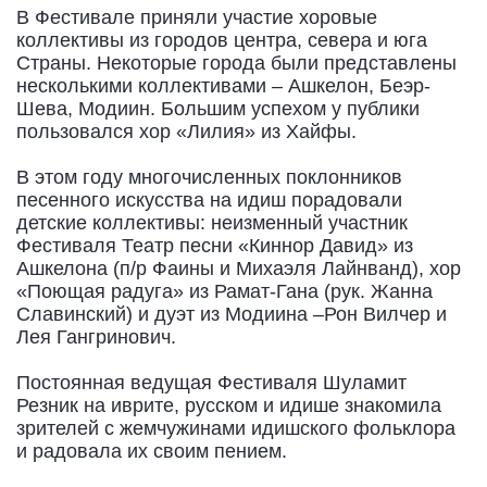
В Фестивале приняли участие хоровые
коллективы из городов центра, севера и юга
Страны. Некоторые города были представлены
несколькими коллективами – Ашкелон, Беэр-
Шева, Модиин. Большим успехом у публики
пользовался хор «Лилия» из Хайфы.
В этом году многочисленных поклонников
песенного искусства на идиш порадовали
детские коллективы: неизменный участник
Фестиваля Театр песни «Киннор Давид» из
Ашкелона (п/р Фаины и Михаэля Лайнванд), хор
«Поющая радуга» из Рамат-Гана (рук. Жанна
Славинский) и дуэт из Модиина –Рон Вилчер и
Лея Гангринович.
Постоянная ведущая Фестиваля Шуламит
Резник на иврите, русском и идише знакомила
зрителей с жемчужинами идишского фольклора
и радовала их своим пением.