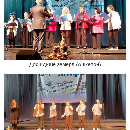
Дос идише земерл (Ашкелон)