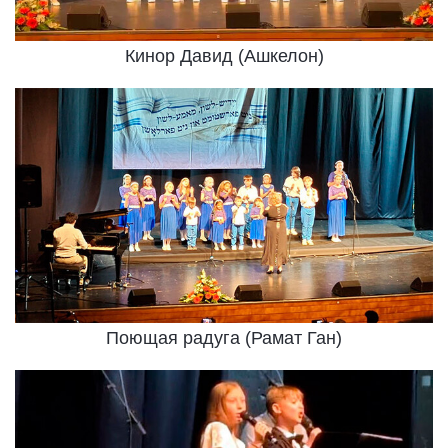
Кинор Давид (Ашкелон)
Поющая радуга (Рамат Ган)