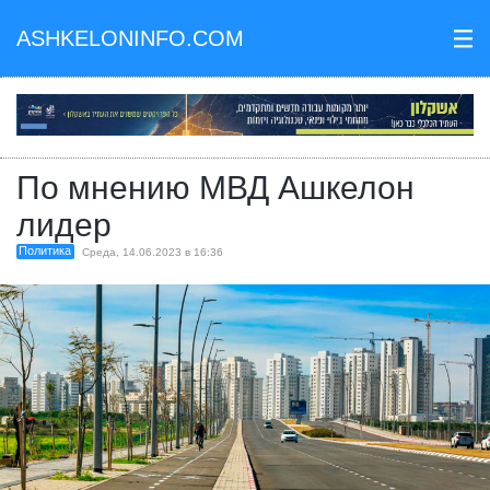
ASHKELONINFO.COM
III
По мнению МВД Ашкелон
лидер
Политика
Среда, 14.06.2023 в 16:36