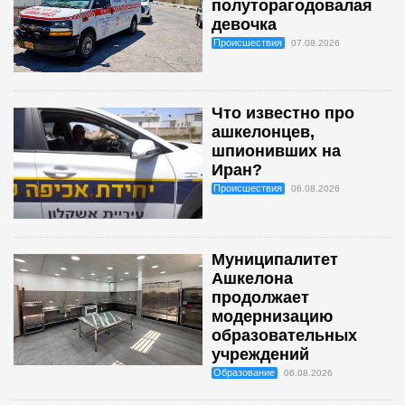
полуторагодовалая
девочка
Происшествия
07.08.2026
Что известно про
ашкелонцев,
шпионивших на
Иран?
Происшествия
06.08.2026
Муниципалитет
Ашкелона
продолжает
модернизацию
образовательных
учреждений
Образование
06.08.2026