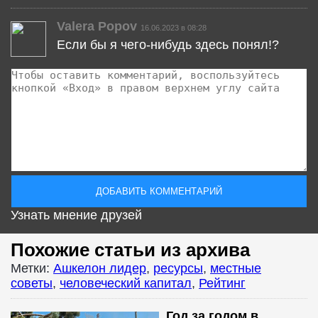
Valera Popov
16.06.2023 в 08:28
Если бы я чего-нибудь здесь понял!?
Узнать мнение друзей
Похожие статьи из архива
Метки:
Ашкелон лидер
,
ресурсы
,
местные
советы
,
человеческий капитал
,
Рейтинг
Год за годом в