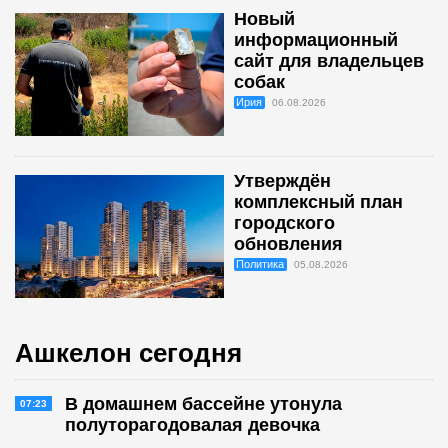
Новый
информационный
сайт для владельцев
собак
Ирия
06.08.2026
Утверждён
комплексный план
городского
обновления
Политика
05.08.2026
Ашкелон сегодня
В домашнем бассейне утонула
07:23
полуторагодовалая девочка