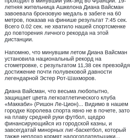
проходил в минувший уик-энд во Франции. 19-
летняя жительница Ашкелона Диана Вайсман
завоевала бронзовую медаль в забеге на 60
метров, показав на финише результат 7:45 сек.
Всего 0.02 сек. не хватило нашей спортсменке
до повторения личного рекорда на этой
дистанции.
Напомню, что минувшим летом Диана Вайсман
установила национальный рекорд на
стометровке, с результатом 11,38 сек превзойдя
достижение почти полувековой давности
легендарной Эстер Рот-Шахморов.
Диана Вайсман, что весьма любопытно,
защищает цвета легкоатлетического клуба
«Маккаби» (Ришон Ле-Цион)... Видимо в нашем
городке Королева спорта явно не в почете, зато
на плаву средней руки футбол, щедро
финансирующийся из городской казны, и
завсегдатай минорных лиг-баскетбол, который
также неплохо кормят налогоплательщики...