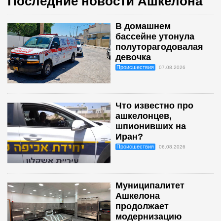
Последние новости Ашкелона
В домашнем
бассейне утонула
полуторагодовалая
девочка
Происшествия
07.08.2026
Что известно про
ашкелонцев,
шпионивших на
Иран?
Происшествия
06.08.2026
Муниципалитет
Ашкелона
продолжает
модернизацию