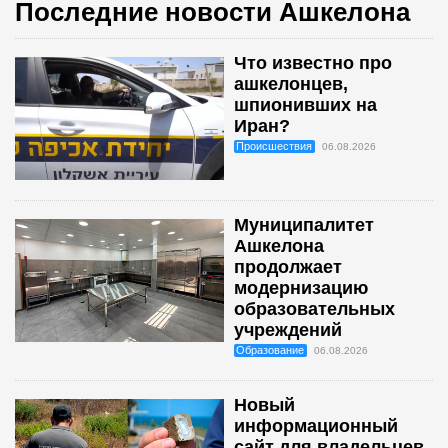
Последние новости Ашкелона
Что известно про
ашкелонцев,
шпионивших на
Иран?
Происшествия
06.08.2026
Муниципалитет
Ашкелона
продолжает
модернизацию
образовательных
учреждений
Образование
06.08.2026
Новый
информационный
сайт для владельцев