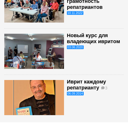
грамотность
репатриантов
10.11.2022
Новый курс для
владеющих ивритом
03.06.2020
Иврит каждому
репатрианту
3
06.09.2014