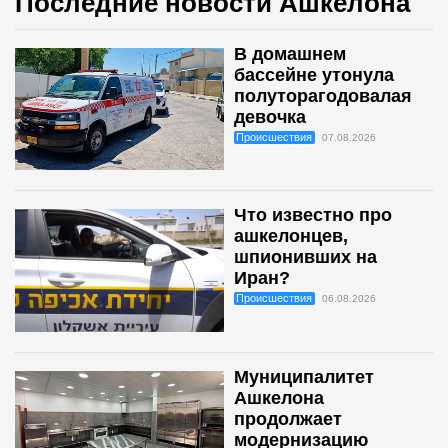
Последние новости Ашкелона
В домашнем
бассейне утонула
полуторагодовалая
девочка
Происшествия
07.08.2026
Что известно про
ашкелонцев,
шпионивших на
Иран?
Происшествия
06.08.2026
Муниципалитет
Ашкелона
продолжает
модернизацию