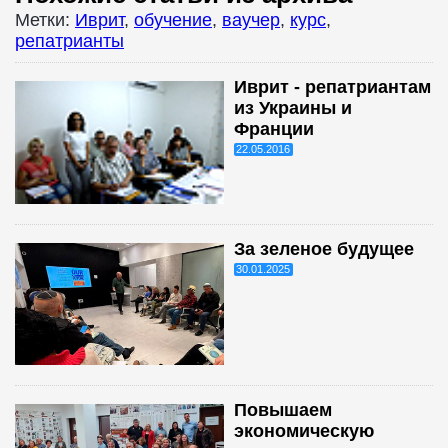
Метки:
Иврит
,
обучение
,
ваучер
,
курс
,
репатрианты
Иврит - репатриантам
из Украины и
Франции
22.05.2016
За зеленое будущее
30.01.2025
Повышаем
экономическую