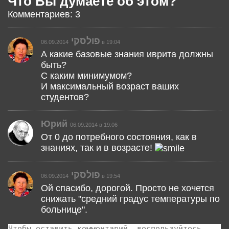
Что Вы думаете об этом?
Комментариев: 3
פולסקי
06.09.2014 в 19:04
А какие базовые знания иврита должны
быть?
С каким минимумом?
И максимальный возраст ваших
студентов?
Юрий
06.09.2014 в 19:06
От 0 до потребного состояния, как в
знаниях, так и в возрасте!
פולסקי
06.09.2014 в 19:54
Ой спасибо, дорогой. Просто не хочется
снижать "средний градус температуры по
больнице".