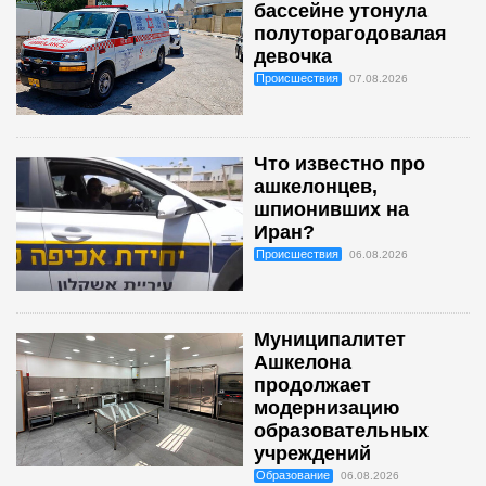
бассейне утонула
полуторагодовалая
девочка
Происшествия
07.08.2026
Что известно про
ашкелонцев,
шпионивших на
Иран?
Происшествия
06.08.2026
Муниципалитет
Ашкелона
продолжает
модернизацию
образовательных
учреждений
Образование
06.08.2026