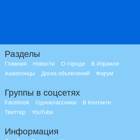
Разделы
Главная
Новости
О городе
В Израиле
Ашкелонцы
Доска объявлений
Форум
Группы в соцсетях
Facebook
Одноклассники
В Контакте
Твиттер
YouTube
Информация