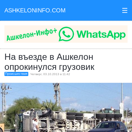
ASHKELONINFO.COM
III
На въезде в Ашкелон
опрокинулся грузовик
Происшествия
Четверг, 03.10.2013 в 11:42