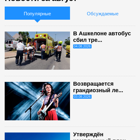
Популярные
Обсуждаемые
В Ашкелоне автобус
сбил тре...
04.08.2026
Возвращается
грандиозный ле...
03.08.2026
Утверждён