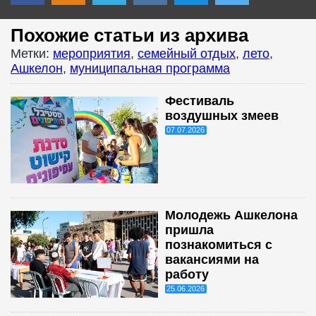
Похожие статьи из архива
Метки:
мероприятия
,
семейный отдых
,
лето
,
Ашкелон
,
муниципальная программа
Фестиваль
воздушных змеев
07.07.2026
Молодежь Ашкелона
пришла
познакомиться с
вакансиями на
работу
25.06.2026