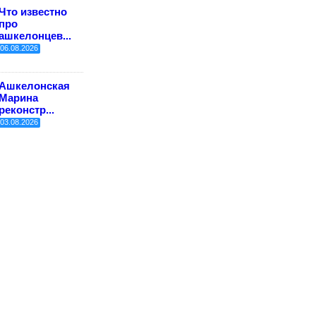
Что известно
про
ашкелонцев...
06.08.2026
Ашкелонская
Марина
реконстр...
03.08.2026