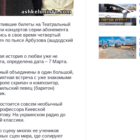
купившие билеты на Театральный
ли концертов серии абонемента
ись в свое время четвертый
я» по пьесе Арбузова (ашдодский
ая история о любви уже не
а, определена дата – 7 Марта.
ьный объединены в один большой,
риятная встреча с уже знакомыми
ропе скрипач и композитор,
ильский певец (баритон)
ик.
 состоится совсем необычный
 профессора Киевской
тову. На украинском радио до
й классики.
 сцену многих ее учеников
рных сцен мира, где солируют