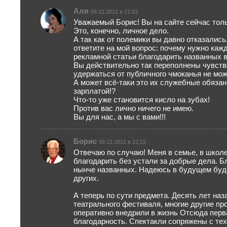
Аля
09.12.2012 в 21:03
Уважаемый Борис! Вы на сайте сейчас толь
Это, конечно, личное дело.
А так как от полемики вы давно отказались,
ответите на мой вопрос: почему нужно каж
рекламной статьи благодарить названных 
Вы действительно так переполнены чувств
удержаться от публичного чмоканья не мо
А может всё-таки это их служебные обяза
зарплатой!?
Что-то уже становится кисло на зубах!
Против вас лично ничего не имею.
Вы для нас, а мы с вами!!!
Борис
09.12.2012 в 23:22
Отвечаю по случаю! Меня в семье, в школе
благодарить без устали за добрые дела. Б
нынче названных. Надеюсь в будущем буде
других.
А теперь по сути предмета. Десять лет наз
театрального фестиваля, многие другие пр
оперативно внедрили в жизнь Отсюда перв
благодарность. Спектакли сопряжены с тех