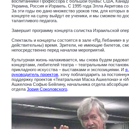
воспитанники Профессора с большой буквы: США, Канада,
Украина, Россия и Израиль. С 1995 года Элла Акритова с
За эти годы ею дано множество уроков тем, для которых 
концерте на сцену выйдут ее ученики, и мы сможем по до
талантливого педагога.
Завершит программу концерта солистка Израильской опер
Спектакль и концерты состоятся в зале «Яд Лебаним» в у
действительны) время. Зрители, не имеющие билетов, смо
непосредственно перед началом мероприятий.
Культурная жизнь налаживается, мы снова будем радова
концертами, любителей театра – театральными постановк
прикладного искусства – выставками и экспозициями. И
я
руководитель проектов
, хочу поблагодарить за постоянн
поддержку проектов «Театральная Маска Ашкелона» и «И
Ашкелона Софью Бейлину, начальника отдела абсорбци
отдела
Зория Соколовского
.