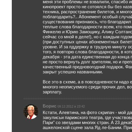
меня эти проблемы не взвалили, спасибо и
кинопроект просто не сотоялся бы без назв
техника, распространение билетов, и много
поблагодарить?.. Абонемент особый случай
существования признаюсь, что благодарил
теплые слова благодарности всем, кто пом
Финкелю и Юрию Замощику, Алику Солтанов
сейчас со мной в деле!), но с каждым годо
(при доступных ценах абонементных билет
уровне. И за пддержку в трудную минуту о
того, я повторю слова благодарности, в кот
декабря - эта дата единственная до конца 
не просто вернуть долг зрителям, но и пре
качественный предновогодний подарок. Фан
закрыт успешно названными.
Все это в схеме, а в повседневности надо 
многого неописуемого среди прочих дел, во
зарплату.
Борис
09.12.2012 в 23:42
Кстати, Алевтина, на фото скрипач - мой да
закулисьи парижского театра, где участво
Пари" со звездами многих стран. А 23 дека
ашкелонской сцене зала Яд ле-Баним. Пр