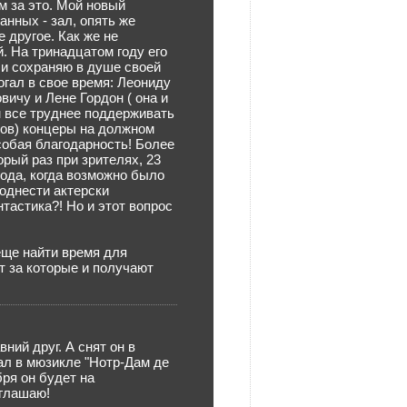
м за это. Мой новый
анных - зал, опять же
е другое. Как же не
. На тринадцатом году его
 и сохраняю в душе своей
огал в свое время: Леониду
ичу и Лене Гордон ( она и
м все труднее поддерживать
ов) концеры на должном
собая благодарность! Более
орый раз при зрителях, 23
года, когда возможно было
поднести актерски
тастика?! Но и этот вопрос
еще найти время для
т за которые и получают
вний друг. А снят он в
вал в мюзикле "Нотр-Дам де
бря он будет на
иглашаю!