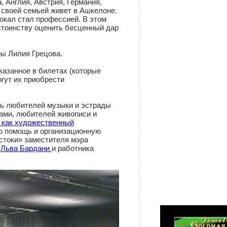
 Англия, Австрия, Германия,
о своей семьей живет в Ашкелоне.
вокал стал профессией. В этом
стоинству оценить бесценный дар
ы Лилия Грецова.
казанное в билетах (которые
гут их приобрести
ть любителей музыки и эстрады
ами, любителей живописи и
, как художественный
ую помощь и организационную
стоки» заместителя мэра
и
Льва Бардани
и работника