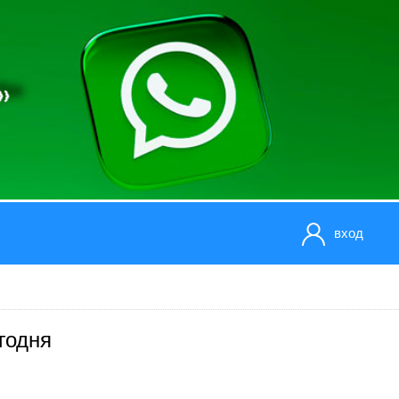
вход
годня