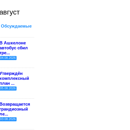
август
Обсуждаемые
В Ашкелоне
автобус сбил
тре...
04.08.2026
Утверждён
комплексный
план ...
05.08.2026
Возвращается
грандиозный
ле...
03.08.2026