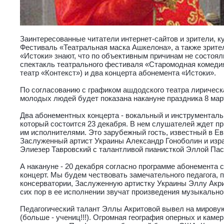
Заинтересованные читатели интернет-сайтов и зрители, 
Фестиваль «Театральная маска Ашкелона», а также зрите
«Истоки» знают, что по объективным причинам не состоял
спектакль театрального фестиваля «Старомодная комеди
театр «Контекст») и два концерта абонемента «Истоки».
По согласованию с графиком ашдодского театра лирическ
молодых людей будет показана накануне праздника 8 март
Два абонементных концерта - вокальный и инструментал
который состоится 23 декабря. В нем слушателей ждет п
им исполнителями. Это зарубежный гость, известный в Ев
Заслуженный артист Украины Александр Гоноболин и изра
Элиезер Тавровский с талантливой пианисткой Эллой Пас
А накануне - 20 декабря согласно программе абонемента
концерт. Мы будем чествовать замечательного педагога,
консерватории, Заслуженную артистку Украины Эллу Акри
сих пор в ее исполнении звучат произведения музыкально
Педагогический талант Эллы Акритовой вывел на мировую
(больше - учениц!!!). Огромная география оперных и каме