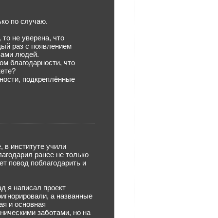
ко по случаю.
 то не уверена, что
дый раз с появлением
вами людей.
ом благодарности, что
жете?
нности, подкреплённые
, в институте учили
лагодарил ранее не только
т повод поблагодарить и
ад я написал проект
оигнорировали, а названные
ая и основная
ническими заботами, но на