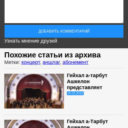
Узнать мнение друзей
Похожие статьи из архива
Метки:
концерт
,
аншлаг
,
абонемент
Гейхал а-тарбут
Ашкелон
представляет
26.03.2019
Гейхал а-Тарбут
Ашкелон