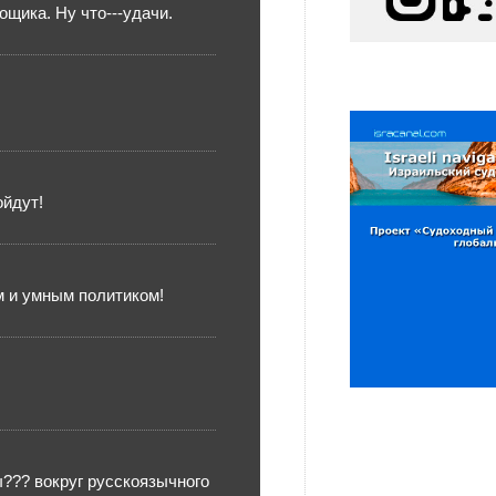
щика. Ну что---удачи.
ойдут!
м и умным политиком!
??? вокруг русскоязычного