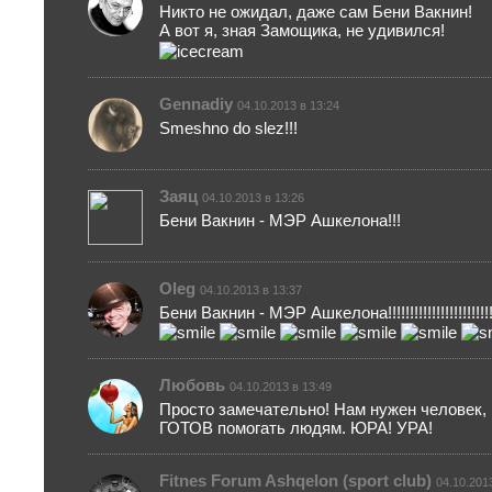
Никто не ожидал, даже сам Бени Вакнин!
А вот я, зная Замощика, не удивился!
Gennadiy
04.10.2013 в 13:24
Smeshno do slez!!!
Заяц
04.10.2013 в 13:26
Бени Вакнин - МЭР Ашкелона!!!
Oleg
04.10.2013 в 13:37
Бени Вакнин - МЭР Ашкелона!!!!!!!!!!!!!!!!!!!!!!!!!!!
Любовь
04.10.2013 в 13:49
Просто замечательно! Нам нужен человек,
ГОТОВ помогать людям. ЮРА! УРА!
Fitnes Forum Ashqelon (sport club)
04.10.201