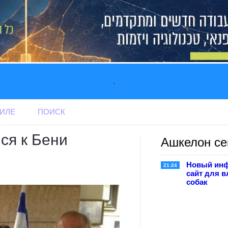
.
АИЛЕ
ПОИСК
ся к Бени
Ашкелон се
Новый ин
21:24
сайт для 
собак