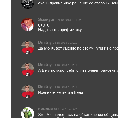
очень правильное решение со стороны Замо
Эмануил
04.10.2013 в 14:03
0+0=0
Надо знать арифметику
Dmitriy
04.10.2013 в 14:11
Да Моня, вот именно по этому нули и не пр
Dmitriy
04.10.2013 в 14:14
А Беги показал себя опять очень грамотны
Dmitriy
04.10.2013 в 14:14
Извините не Беги а Бени
эмилия
04.10.2013 в 14:28
Хм...А я надеялась на обьединение общины