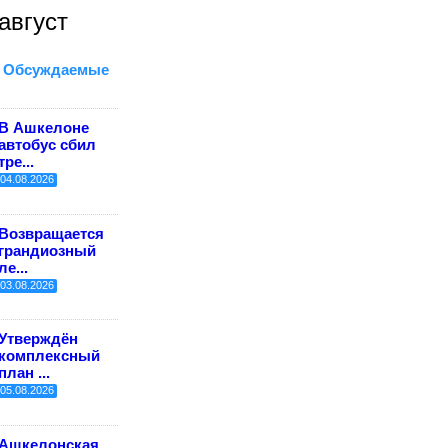
август
Обсуждаемые
В Ашкелоне
автобус сбил
тре...
04.08.2026
Возвращается
грандиозный
ле...
03.08.2026
Утверждён
комплексный
план ...
05.08.2026
Ашкелонская