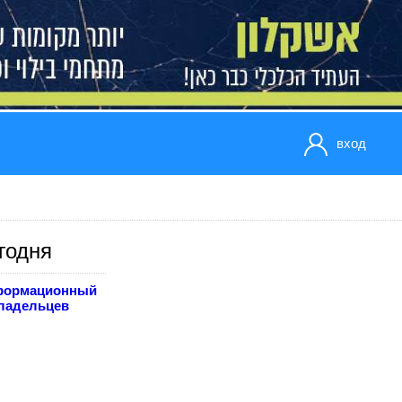
вход
годня
формационный
владельцев