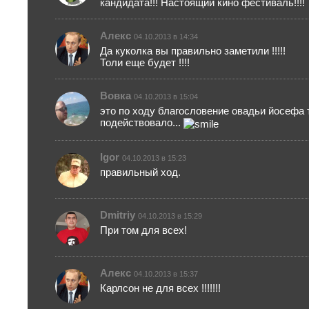
кандидата!!! Настоящий кино фестиваль!!!!
Алекс
04.10.2013 в 14:34
Да куколка вы правильно заметили !!!!!
Толи еще будет !!!!
Вовка
04.10.2013 в 15:04
это по ходу благословение овадьи йосефа 
подействовало...
Igor
04.10.2013 в 15:23
правильный ход.
Dmitriy
04.10.2013 в 15:29
При том для всех!
Алекс
04.10.2013 в 15:37
Карлсон не для всех !!!!!!!