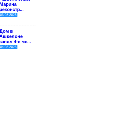
Марина
реконстр...
03.08.2026
Дом в
Ашкелоне
занял 4-е ме...
04.08.2026