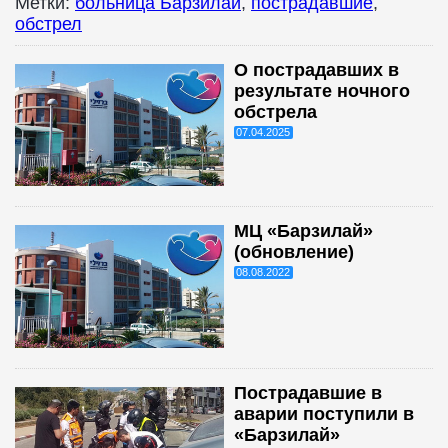
Метки:
больница Барзилай
,
пострадавшие
,
обстрел
О пострадавших в
результате ночного
обстрела
07.04.2025
МЦ «Барзилай»
(обновление)
08.08.2022
Пострадавшие в
аварии поступили в
«Барзилай»