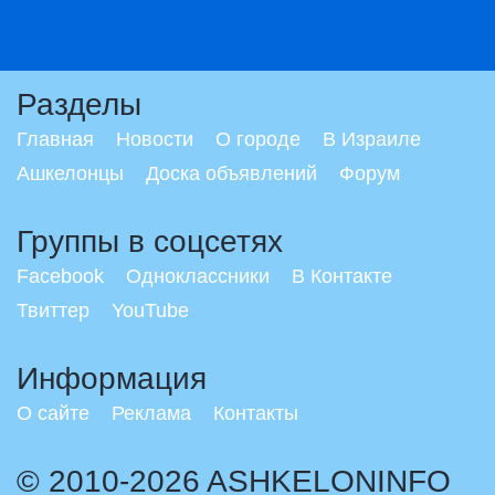
Разделы
Главная
Новости
О городе
В Израиле
Ашкелонцы
Доска объявлений
Форум
Группы в соцсетях
Facebook
Одноклассники
В Контакте
Твиттер
YouTube
Информация
О сайте
Реклама
Контакты
© 2010-2026 ASHKELONINFO