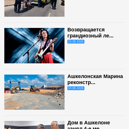
Возвращается
грандиозный ле...
03.08.2026
Ашкелонская Марина
реконстр...
03.08.2026
Дом в Ашкелоне
занял 4-е ме...