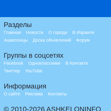
Разделы
Главная
Новости
О городе
В Израиле
Ашкелонцы
Доска объявлений
Форум
Группы в соцсетях
Facebook
Одноклассники
В Контакте
Твиттер
YouTube
Информация
О сайте
Реклама
Контакты
© 2010-2026 ASHKELONINFO