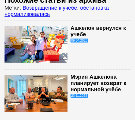
Похожие статьи из архива
Метки:
Возвращение к учебе
,
обстановка
нормализовалась
Ашкелон вернулся к
учебе
09.04.2026
Мэрия Ашкелона
планирует возврат к
нормальной учёбе
23.11.2023