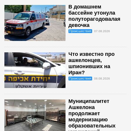
В домашнем
бассейне утонула
полуторагодовалая
девочка
Происшествия
07.08.2026
Что известно про
ашкелонцев,
шпионивших на
Иран?
Происшествия
06.08.2026
Муниципалитет
Ашкелона
продолжает
модернизацию
образовательных