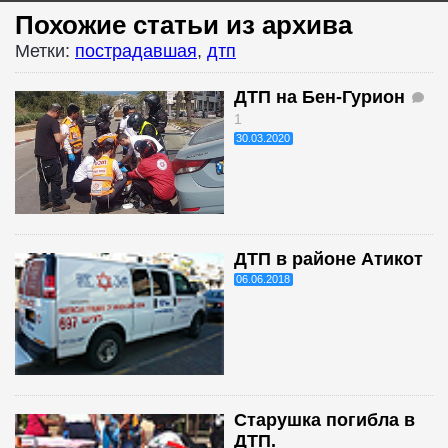
Похожие статьи из архива
Метки:
пострадавшая
,
дтп
ДТП на Бен-Гурион
1
30.03.2020
ДТП в районе Атикот
06.06.2018
Старушка погибла в
ДТП.