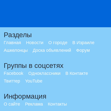
Разделы
Главная
Новости
О городе
В Израиле
Ашкелонцы
Доска объявлений
Форум
Группы в соцсетях
Facebook
Одноклассники
В Контакте
Твиттер
YouTube
Информация
О сайте
Реклама
Контакты