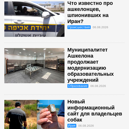
Что известно про
ашкелонцев,
шпионивших на
Иран?
Происшествия
06.08.2026
Муниципалитет
Ашкелона
продолжает
модернизацию
образовательных
учреждений
Образование
06.08.2026
Новый
информационный
сайт для владельцев
собак
Ирия
06.08.2026