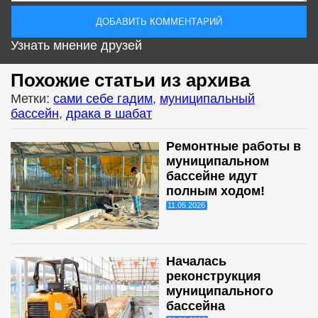
Узнать мнение друзей
Похожие статьи из архива
Метки:
сами себе гадим
,
муниципальный
бассейн
,
драка в шабат
Ремонтные работы в
муниципальном
бассейне идут
полным ходом!
11.05.2026
Началась
реконструкция
муниципального
бассейна