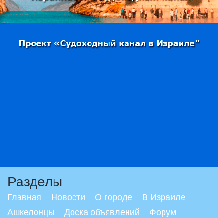
Разделы
Главная
Новости
О городе
В Израиле
Ашкелонцы
Доска объявлений
Форум