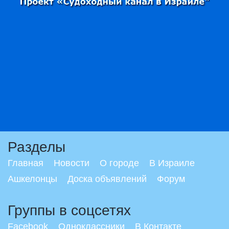
Разделы
Главная
Новости
О городе
В Израиле
Ашкелонцы
Доска объявлений
Форум
Группы в соцсетях
Facebook
Одноклассники
В Контакте