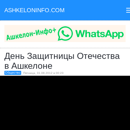
ASHKELONINFO.COM
II
День Защитницы Отечества
в Ашкелоне
Общество
Пятница, 31.08.2012 в 00:23