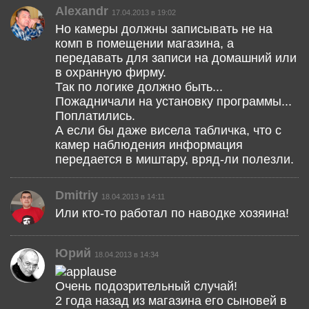
Alexandr
17.04.2013 в 19:02
Но камеры должны записывать не на
комп в помещении магазина, а
передавать для записи на домашний или
в охранную фирму.
Так по логике должно быть...
Пожадничали на установку программы...
Поплатились.
А если бы даже висела табличка, что с
камер наблюдения информация
передается в миштару, вряд-ли полезли.
Dmitriy
18.04.2013 в 14:11
Или кто-то работал по наводке хозяина!
Юрий
18.04.2013 в 14:34
Очень подозрительный случай!
2 года назад из магазина его сыновей в