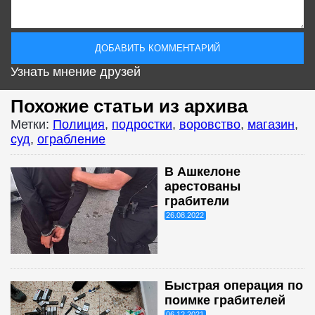
Узнать мнение друзей
Похожие статьи из архива
Метки:
Полиция
,
подростки
,
воровство
,
магазин
,
суд
,
ограбление
В Ашкелоне
арестованы
грабители
26.08.2022
Быстрая операция по
поимке грабителей
06.12.2021