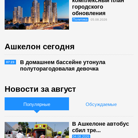
комплексный план
городского
обновления
Политика
05.08.2026
Ашкелон сегодня
В домашнем бассейне утонула
07:23
полуторагодовалая девочка
Новости за август
Популярные
Обсуждаемые
В Ашкелоне автобус
сбил тре...
04.08.2026