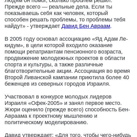
людям он помог, сколько проблем решил.
Прежде всего — реальные дела. Если ты
показываешь себя как человек, который
способен решать проблемы, то проблемы тебя
найдут» - утверждает
Давид Бен Авраам
.
В 2005 году основал ассоциацию «Яд Адам Ле-
кидум», в цели которой входило оказание
помощи репатриантам пенсионного возраста,
продвижение молодежных проектов в области
спорта и культуры, а также различные
благотворительные акции. Ассоциация во время
Второй Ливанской кампании приютила более 40
беженцев из северных городов Израиля.
Участвовал в конкурсе молодых лидеров
Израиля «Офек-2005» и занял первое место.
Жюри оценило (прежде всего) способность Бен-
Авраама к проектному мышлению и
политическому моделированию.
Давид утверждает: «Для того, чтобы чего-нибудь