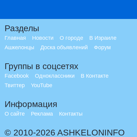
Разделы
Главная
Новости
О городе
В Израиле
Ашкелонцы
Доска объявлений
Форум
Группы в соцсетях
Facebook
Одноклассники
В Контакте
Твиттер
YouTube
Информация
О сайте
Реклама
Контакты
© 2010-2026 ASHKELONINFO