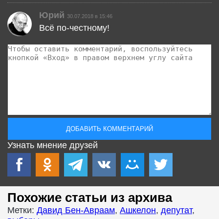
Юрий
30.07.2018 в 15:46
Всё по-честному!
Узнать мнение друзей
Похожие статьи из архива
Метки:
Давид Бен-Авраам
,
Ашкелон
,
депутат
,