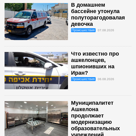
В домашнем
бассейне утонула
полуторагодовалая
девочка
Происшествия
07.08.2026
Что известно про
ашкелонцев,
шпионивших на
Иран?
Происшествия
06.08.2026
Муниципалитет
Ашкелона
продолжает
модернизацию
образовательных
учреждений