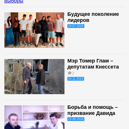
выборы
Будущее поколение
лидеров
29.07.2026
Мэр Томер Глам –
депутатам Кнессета
2
20.11.2019
Борьба и помощь –
призвание Давида
23.08.2018