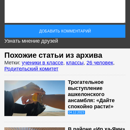
Узнать мнение друзей
Похожие статьи из архива
Метки:
ученики в классе
,
классы
,
26 человек
,
Родительский комитет
Трогательное
выступление
ашкелонского
ансамбля: «Дайте
спокойно расти!»
04.12.2023
В районе «Ир ха-Яин»