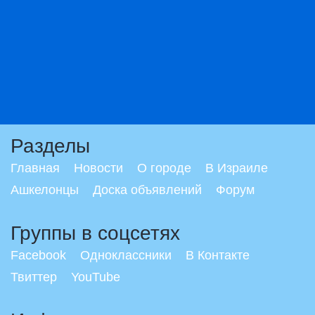
Разделы
Главная
Новости
О городе
В Израиле
Ашкелонцы
Доска объявлений
Форум
Группы в соцсетях
Facebook
Одноклассники
В Контакте
Твиттер
YouTube